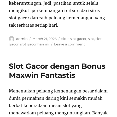
keberuntungan. Jadi, pastikan untuk selalu
mengikuti perkembangan terbaru dari situs
slot gacor dan raih peluang kemenangan yang
tak terbatas setiap hari.
Author
Posted
Tags
admin
March 21, 2026
situs slot gacor
,
slot
,
slot
on
on
gacor
,
slot gacor hari ini
Leave a comment
Jadilah
Pemenang
di
Slot Gacor dengan Bonus
Slot
Gacor
Maxwin Fantastis
Hari
Ini
dengan
Menemukan peluang kemenangan besar dalam
Cara
dunia permainan daring kini semakin mudah
Efektif
berkat keberadaan mesin slot yang
menawarkan peluang menguntungkan. Banyak