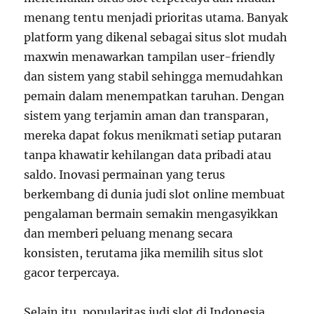
menang tentu menjadi prioritas utama. Banyak
platform yang dikenal sebagai situs slot mudah
maxwin menawarkan tampilan user-friendly
dan sistem yang stabil sehingga memudahkan
pemain dalam menempatkan taruhan. Dengan
sistem yang terjamin aman dan transparan,
mereka dapat fokus menikmati setiap putaran
tanpa khawatir kehilangan data pribadi atau
saldo. Inovasi permainan yang terus
berkembang di dunia judi slot online membuat
pengalaman bermain semakin mengasyikkan
dan memberi peluang menang secara
konsisten, terutama jika memilih situs slot
gacor terpercaya.
Selain itu, popularitas judi slot di Indonesia