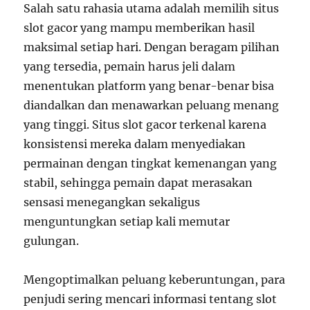
Salah satu rahasia utama adalah memilih situs
slot gacor yang mampu memberikan hasil
maksimal setiap hari. Dengan beragam pilihan
yang tersedia, pemain harus jeli dalam
menentukan platform yang benar-benar bisa
diandalkan dan menawarkan peluang menang
yang tinggi. Situs slot gacor terkenal karena
konsistensi mereka dalam menyediakan
permainan dengan tingkat kemenangan yang
stabil, sehingga pemain dapat merasakan
sensasi menegangkan sekaligus
menguntungkan setiap kali memutar
gulungan.
Mengoptimalkan peluang keberuntungan, para
penjudi sering mencari informasi tentang slot