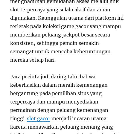
menghadirkan kemudahan akses melalui link
slot terpercaya yang selalu aktif dan aman
digunakan. Keunggulan utama dari platform ini
terletak pada koleksi game gacor yang mampu
memberikan peluang jackpot besar secara
konsisten, sehingga pemain semakin
semangat untuk mencoba keberuntungan
mereka setiap hari.
Para pecinta judi daring tahu bahwa
keberhasilan dalam meraih kemenangan
bergantung pada pemilihan situs yang
terpercaya dan mampu menyediakan
permainan dengan peluang kemenangan
tinggi.
slot gacor
menjadi incaran utama
karena menawarkan peluang menang yang