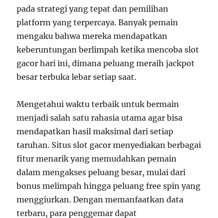
pada strategi yang tepat dan pemilihan
platform yang terpercaya. Banyak pemain
mengaku bahwa mereka mendapatkan
keberuntungan berlimpah ketika mencoba slot
gacor hari ini, dimana peluang meraih jackpot
besar terbuka lebar setiap saat.
Mengetahui waktu terbaik untuk bermain
menjadi salah satu rahasia utama agar bisa
mendapatkan hasil maksimal dari setiap
taruhan. Situs slot gacor menyediakan berbagai
fitur menarik yang memudahkan pemain
dalam mengakses peluang besar, mulai dari
bonus melimpah hingga peluang free spin yang
menggiurkan. Dengan memanfaatkan data
terbaru, para penggemar dapat