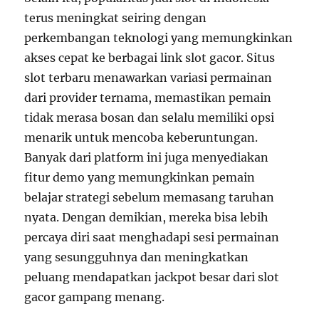
terus meningkat seiring dengan
perkembangan teknologi yang memungkinkan
akses cepat ke berbagai link slot gacor. Situs
slot terbaru menawarkan variasi permainan
dari provider ternama, memastikan pemain
tidak merasa bosan dan selalu memiliki opsi
menarik untuk mencoba keberuntungan.
Banyak dari platform ini juga menyediakan
fitur demo yang memungkinkan pemain
belajar strategi sebelum memasang taruhan
nyata. Dengan demikian, mereka bisa lebih
percaya diri saat menghadapi sesi permainan
yang sesungguhnya dan meningkatkan
peluang mendapatkan jackpot besar dari slot
gacor gampang menang.