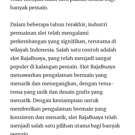
banyak pemain.
Dalam beberapa tahun terakhir, industri
permainan slot telah mengalami
perkembangan yang signifikan, terutama di
wilayah Indonesia. Salah satu contoh adalah
slot RajaBuaya, yang telah menjadi sangat
populer di kalangan pemain. Slot RajaBuaya
menawarkan pengalaman bermain yang
menarik dan menegangkan, dengan tema-
tema yang unik dan desain grafis yang
menarik. Dengan kemampuan untuk
memberikan pengalaman bermain yang
konsisten dan menarik, slot RajaBuaya telah
menjadi salah satu pilihan utama bagi banyak
pemain.