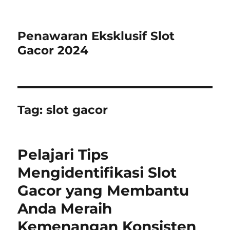
Penawaran Eksklusif Slot
Gacor 2024
Tag:
slot gacor
Pelajari Tips
Mengidentifikasi Slot
Gacor yang Membantu
Anda Meraih
Kemenangan Konsisten