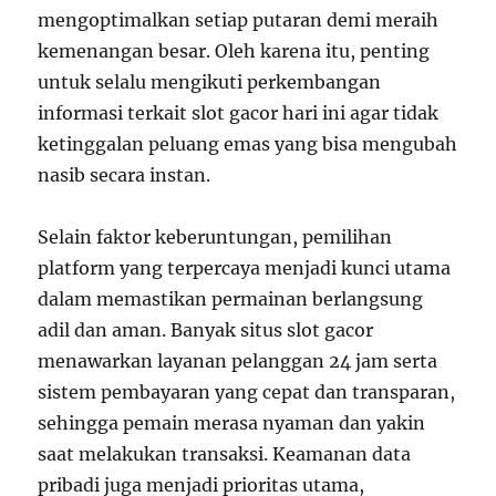
mengoptimalkan setiap putaran demi meraih
kemenangan besar. Oleh karena itu, penting
untuk selalu mengikuti perkembangan
informasi terkait slot gacor hari ini agar tidak
ketinggalan peluang emas yang bisa mengubah
nasib secara instan.
Selain faktor keberuntungan, pemilihan
platform yang terpercaya menjadi kunci utama
dalam memastikan permainan berlangsung
adil dan aman. Banyak situs slot gacor
menawarkan layanan pelanggan 24 jam serta
sistem pembayaran yang cepat dan transparan,
sehingga pemain merasa nyaman dan yakin
saat melakukan transaksi. Keamanan data
pribadi juga menjadi prioritas utama,