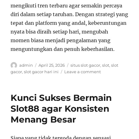
mengikuti tren terbaru agar semakin percaya
diri dalam setiap taruhan. Dengan strategi yang
tepat dan platform yang andal, keberuntungan
nyata bisa diraih setiap hari, mengubah
momen biasa menjadi pengalaman yang
menguntungkan dan penuh keberhasilan.
Author
Posted
Tags
admin
April 25, 2026
situs slot gacor
,
slot
,
slot
on
on
gacor
,
slot gacor hari ini
Leave a comment
Gunakan
Teknik
Slot
Kunci Sukses Bermain
Gacor
untuk
Slot88 agar Konsisten
Mendapatkan
Menang Besar
Hasil
Maksimal
Tanpa
Ribet
Siapa yang tidak tergoda dengan sensasi