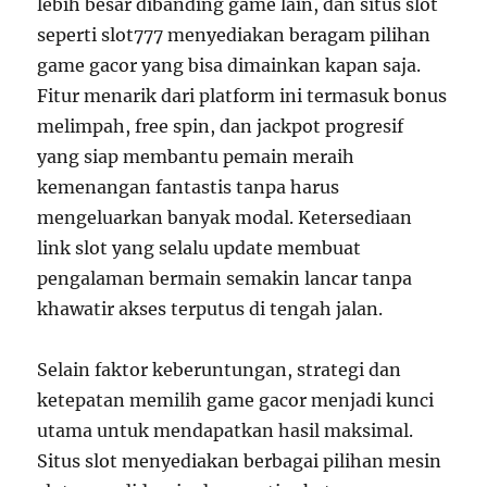
lebih besar dibanding game lain, dan situs slot
seperti slot777 menyediakan beragam pilihan
game gacor yang bisa dimainkan kapan saja.
Fitur menarik dari platform ini termasuk bonus
melimpah, free spin, dan jackpot progresif
yang siap membantu pemain meraih
kemenangan fantastis tanpa harus
mengeluarkan banyak modal. Ketersediaan
link slot yang selalu update membuat
pengalaman bermain semakin lancar tanpa
khawatir akses terputus di tengah jalan.
Selain faktor keberuntungan, strategi dan
ketepatan memilih game gacor menjadi kunci
utama untuk mendapatkan hasil maksimal.
Situs slot menyediakan berbagai pilihan mesin