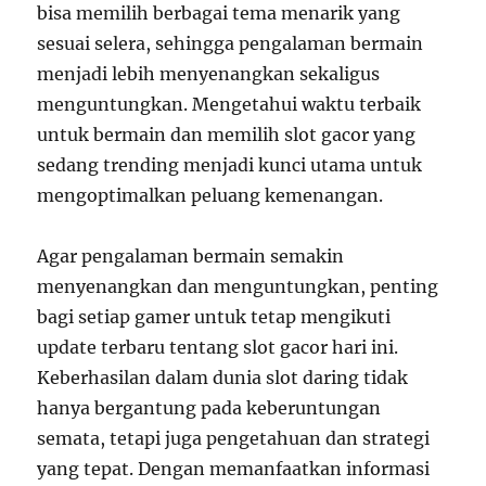
bisa memilih berbagai tema menarik yang
sesuai selera, sehingga pengalaman bermain
menjadi lebih menyenangkan sekaligus
menguntungkan. Mengetahui waktu terbaik
untuk bermain dan memilih slot gacor yang
sedang trending menjadi kunci utama untuk
mengoptimalkan peluang kemenangan.
Agar pengalaman bermain semakin
menyenangkan dan menguntungkan, penting
bagi setiap gamer untuk tetap mengikuti
update terbaru tentang slot gacor hari ini.
Keberhasilan dalam dunia slot daring tidak
hanya bergantung pada keberuntungan
semata, tetapi juga pengetahuan dan strategi
yang tepat. Dengan memanfaatkan informasi