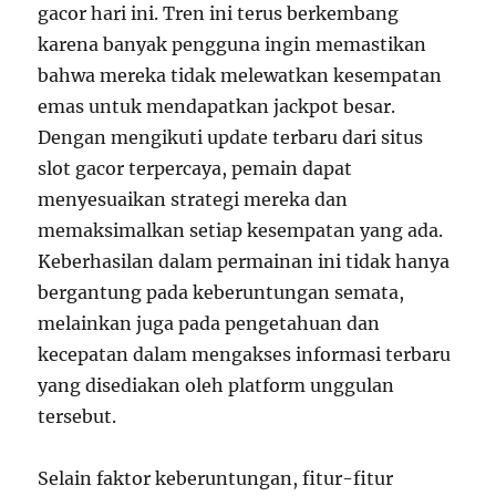
gacor hari ini. Tren ini terus berkembang
karena banyak pengguna ingin memastikan
bahwa mereka tidak melewatkan kesempatan
emas untuk mendapatkan jackpot besar.
Dengan mengikuti update terbaru dari situs
slot gacor terpercaya, pemain dapat
menyesuaikan strategi mereka dan
memaksimalkan setiap kesempatan yang ada.
Keberhasilan dalam permainan ini tidak hanya
bergantung pada keberuntungan semata,
melainkan juga pada pengetahuan dan
kecepatan dalam mengakses informasi terbaru
yang disediakan oleh platform unggulan
tersebut.
Selain faktor keberuntungan, fitur-fitur