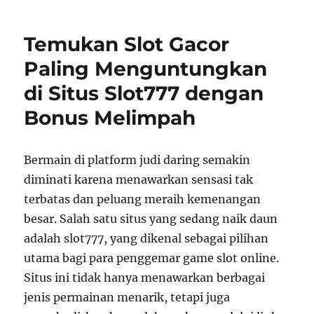
Tips
Mengidentifikasi
Temukan Slot Gacor
Slot
Gacor
Paling Menguntungkan
yang
di Situs Slot777 dengan
Membantu
Anda
Bonus Melimpah
Meraih
Kemenangan
Konsisten
Bermain di platform judi daring semakin
diminati karena menawarkan sensasi tak
terbatas dan peluang meraih kemenangan
besar. Salah satu situs yang sedang naik daun
adalah slot777, yang dikenal sebagai pilihan
utama bagi para penggemar game slot online.
Situs ini tidak hanya menawarkan berbagai
jenis permainan menarik, tetapi juga