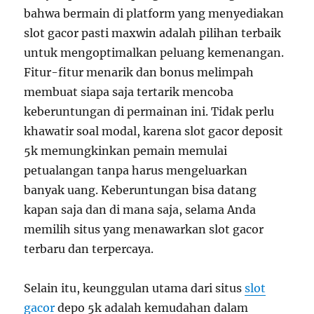
bahwa bermain di platform yang menyediakan
slot gacor pasti maxwin adalah pilihan terbaik
untuk mengoptimalkan peluang kemenangan.
Fitur-fitur menarik dan bonus melimpah
membuat siapa saja tertarik mencoba
keberuntungan di permainan ini. Tidak perlu
khawatir soal modal, karena slot gacor deposit
5k memungkinkan pemain memulai
petualangan tanpa harus mengeluarkan
banyak uang. Keberuntungan bisa datang
kapan saja dan di mana saja, selama Anda
memilih situs yang menawarkan slot gacor
terbaru dan terpercaya.
Selain itu, keunggulan utama dari situs
slot
gacor
depo 5k adalah kemudahan dalam