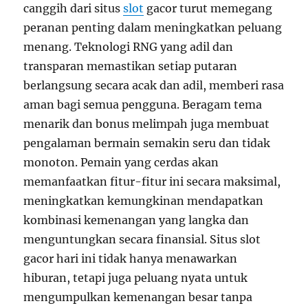
canggih dari situs
slot
gacor turut memegang
peranan penting dalam meningkatkan peluang
menang. Teknologi RNG yang adil dan
transparan memastikan setiap putaran
berlangsung secara acak dan adil, memberi rasa
aman bagi semua pengguna. Beragam tema
menarik dan bonus melimpah juga membuat
pengalaman bermain semakin seru dan tidak
monoton. Pemain yang cerdas akan
memanfaatkan fitur-fitur ini secara maksimal,
meningkatkan kemungkinan mendapatkan
kombinasi kemenangan yang langka dan
menguntungkan secara finansial. Situs slot
gacor hari ini tidak hanya menawarkan
hiburan, tetapi juga peluang nyata untuk
mengumpulkan kemenangan besar tanpa