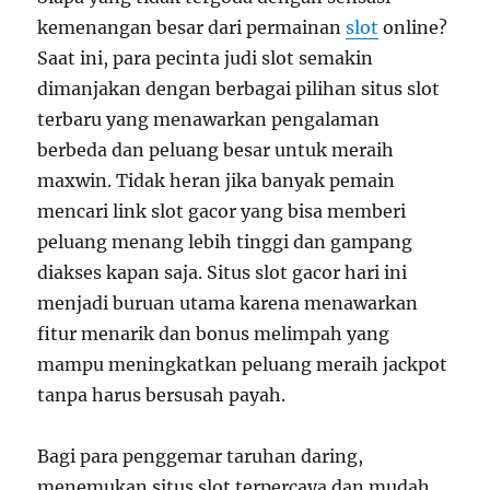
kemenangan besar dari permainan
slot
online?
Saat ini, para pecinta judi slot semakin
dimanjakan dengan berbagai pilihan situs slot
terbaru yang menawarkan pengalaman
berbeda dan peluang besar untuk meraih
maxwin. Tidak heran jika banyak pemain
mencari link slot gacor yang bisa memberi
peluang menang lebih tinggi dan gampang
diakses kapan saja. Situs slot gacor hari ini
menjadi buruan utama karena menawarkan
fitur menarik dan bonus melimpah yang
mampu meningkatkan peluang meraih jackpot
tanpa harus bersusah payah.
Bagi para penggemar taruhan daring,
menemukan situs slot terpercaya dan mudah