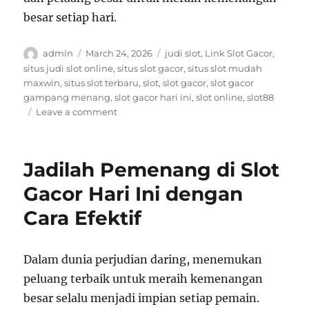
besar setiap hari.
Author
Posted
Tags
admin
March 24, 2026
judi slot
,
Link Slot Gacor
,
on
situs judi slot online
,
situs slot gacor
,
situs slot mudah
maxwin
,
situs slot terbaru
,
slot
,
slot gacor
,
slot gacor
gampang menang
,
slot gacor hari ini
,
slot online
,
slot88
on
Leave a comment
Kunci
Sukses
Bermain
Jadilah Pemenang di Slot
Slot88
agar
Gacor Hari Ini dengan
Konsisten
Cara Efektif
Menang
Besar
Dalam dunia perjudian daring, menemukan
peluang terbaik untuk meraih kemenangan
besar selalu menjadi impian setiap pemain.