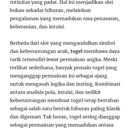
rutinitas yang padat. Hal ini menjadikan slot
bukan sekadar hiburan, melainkan
pengalaman yang memadukan rasa penasaran,
keberanian, dan intuisi.
Berbeda dari slot yang mengandalkan simbol
dan keberuntungan acak,
togel
membawa daya
tarik tersendiri lewat permainan angka. Meski
terlihat sederhana, banyak pemain togel yang
menganggap permainan ini sebagai ajang
untuk mengasah logika dan insting. Kombinasi
antara analisis pola, intuisi, dan sedikit
keberuntungan membuat togel tetap bertahan
sebagai salah satu bentuk hiburan paling klasik
dan digemari. Tak heran, togel sering dianggap
sebagai permainan yang memadukan antara