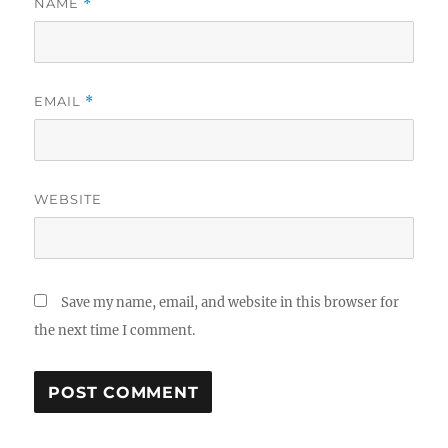
NAME
*
EMAIL
*
WEBSITE
Save my name, email, and website in this browser for
the next time I comment.