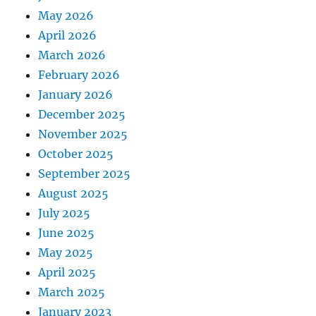
May 2026
April 2026
March 2026
February 2026
January 2026
December 2025
November 2025
October 2025
September 2025
August 2025
July 2025
June 2025
May 2025
April 2025
March 2025
January 2023