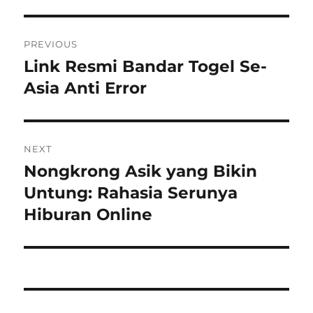
Post
PREVIOUS
navigation
Link Resmi Bandar Togel Se-
Previous
post:
Asia Anti Error
NEXT
Nongkrong Asik yang Bikin
Next
post:
Untung: Rahasia Serunya
Hiburan Online