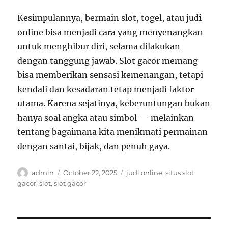
Kesimpulannya, bermain slot, togel, atau judi
online bisa menjadi cara yang menyenangkan
untuk menghibur diri, selama dilakukan
dengan tanggung jawab. Slot gacor memang
bisa memberikan sensasi kemenangan, tetapi
kendali dan kesadaran tetap menjadi faktor
utama. Karena sejatinya, keberuntungan bukan
hanya soal angka atau simbol — melainkan
tentang bagaimana kita menikmati permainan
dengan santai, bijak, dan penuh gaya.
Author
Posted
Tags
admin
October 22, 2025
judi online
,
situs slot
on
gacor
,
slot
,
slot gacor