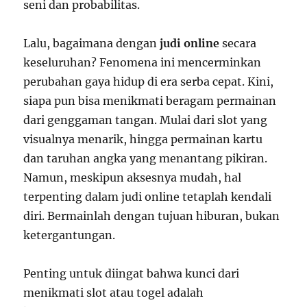
seni dan probabilitas.
Lalu, bagaimana dengan
judi online
secara
keseluruhan? Fenomena ini mencerminkan
perubahan gaya hidup di era serba cepat. Kini,
siapa pun bisa menikmati beragam permainan
dari genggaman tangan. Mulai dari slot yang
visualnya menarik, hingga permainan kartu
dan taruhan angka yang menantang pikiran.
Namun, meskipun aksesnya mudah, hal
terpenting dalam judi online tetaplah kendali
diri. Bermainlah dengan tujuan hiburan, bukan
ketergantungan.
Penting untuk diingat bahwa kunci dari
menikmati slot atau togel adalah