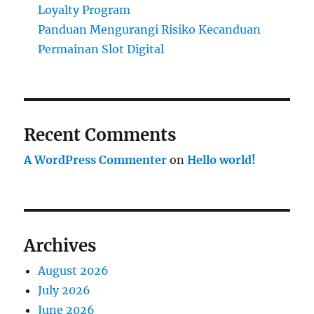
Loyalty Program
Panduan Mengurangi Risiko Kecanduan
Permainan Slot Digital
Recent Comments
A WordPress Commenter
on
Hello world!
Archives
August 2026
July 2026
June 2026