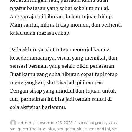
keberuntungan. Jadi, pastikan kamu udah
ngatur batasan yang sehat sebelum mulai.
Anggap aja ini hiburan, bukan tujuan hidup.
Main santai, nikmati tiap momen, dan berhenti
kalau udah merasa cukup.
Pada akhirnya, slot tetap menonjol karena
kesederhanaannya, visual yang memikat, dan
sensasi bermain yang selalu bikin penasaran.
Buat kamu yang suka hiburan cepat tapi tetap
menegangkan, slot bisa jadi pilihan pas.
Dengan sikap yang mindful dan tujuan untuk
fun, permainan ini bisa jadi teman santai di
sela aktivitas harianmu.
Author
Posted
Tags
admin
November 16, 2025
situs slot gacor
,
situs
on
slot gacor Thailand
,
slot
,
slot gacor
,
slot gacor hari ini
,
slot