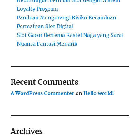
Keuntungan Bermain Slot dengan Sistem
Loyalty Program
Panduan Mengurangi Risiko Kecanduan
Permainan Slot Digital
Slot Gacor Bertema Kastel Naga yang Sarat
Nuansa Fantasi Menarik
Recent Comments
A WordPress Commenter
on
Hello world!
Archives