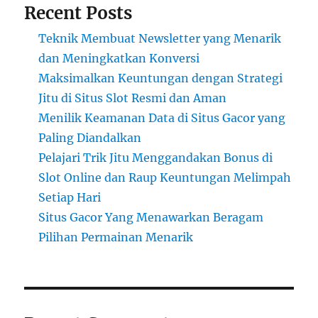
Recent Posts
Teknik Membuat Newsletter yang Menarik
dan Meningkatkan Konversi
Maksimalkan Keuntungan dengan Strategi
Jitu di Situs Slot Resmi dan Aman
Menilik Keamanan Data di Situs Gacor yang
Paling Diandalkan
Pelajari Trik Jitu Menggandakan Bonus di
Slot Online dan Raup Keuntungan Melimpah
Setiap Hari
Situs Gacor Yang Menawarkan Beragam
Pilihan Permainan Menarik