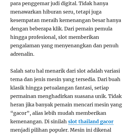
para penggemar judi digital. Tidak hanya
menawarkan hiburan seru, tetapi juga
kesempatan meraih kemenangan besar hanya
dengan beberapa klik. Dari pemain pemula
hingga profesional, slot memberikan
pengalaman yang menyenangkan dan penuh
adrenalin.
Salah satu hal menarik dari slot adalah variasi
tema dan jenis mesin yang tersedia. Dari buah
klasik hingga petualangan fantasi, setiap
permainan menghadirkan suasana unik. Tidak
heran jika banyak pemain mencari mesin yang
“gacor”, alias lebih mudah memberikan
kemenangan. Di sinilah
slot thailand gacor
menjadi pilihan populer. Mesin ini dikenal