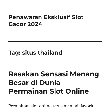
Penawaran Eksklusif Slot
Gacor 2024
Tag:
situs thailand
Rasakan Sensasi Menang
Besar di Dunia
Permainan Slot Online
Permainan slot online terus menjadi favorit