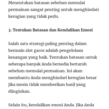
Menentukan batasan sebelum memulai
permainan sangat penting untuk menghindari
kerugian yang tidak perlu.
3. Tentukan Batasan dan Kendalikan Emosi
Salah satu strategi paling penting dalam
bermain slot gacor adalah pengelolaan
keuangan yang baik. Tentukan batasan untuk
seberapa banyak Anda bersedia bertaruh
sebelum memulai permainan. Ini akan
membantu Anda menghindari kerugian besar
jika mesin tidak memberikan hasil yang
diinginkan.
Selain itu, kendalikan emosi Anda. Jika Anda