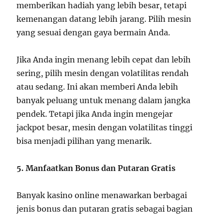
memberikan hadiah yang lebih besar, tetapi
kemenangan datang lebih jarang. Pilih mesin
yang sesuai dengan gaya bermain Anda.
Jika Anda ingin menang lebih cepat dan lebih
sering, pilih mesin dengan volatilitas rendah
atau sedang. Ini akan memberi Anda lebih
banyak peluang untuk menang dalam jangka
pendek. Tetapi jika Anda ingin mengejar
jackpot besar, mesin dengan volatilitas tinggi
bisa menjadi pilihan yang menarik.
5. Manfaatkan Bonus dan Putaran Gratis
Banyak kasino online menawarkan berbagai
jenis bonus dan putaran gratis sebagai bagian