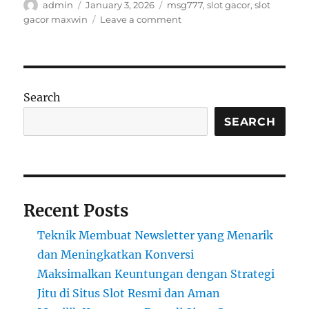
Author
Posted
Tags
admin
January 3, 2026
msg777
,
slot gacor
,
slot
on
on
gacor maxwin
Leave a comment
Main
Slot
Gacor
dengan
Strategi
Search
Ini,
Menang
SEARCH
Lebih
Cepat!
Recent Posts
Teknik Membuat Newsletter yang Menarik
dan Meningkatkan Konversi
Maksimalkan Keuntungan dengan Strategi
Jitu di Situs Slot Resmi dan Aman