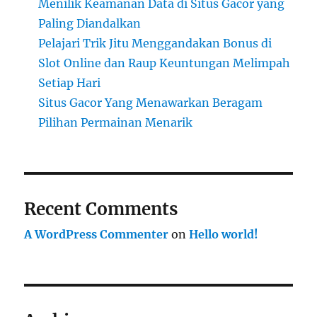
Menilik Keamanan Data di Situs Gacor yang
Paling Diandalkan
Pelajari Trik Jitu Menggandakan Bonus di
Slot Online dan Raup Keuntungan Melimpah
Setiap Hari
Situs Gacor Yang Menawarkan Beragam
Pilihan Permainan Menarik
Recent Comments
A WordPress Commenter
on
Hello world!