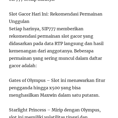
Slot Gacor Hari Ini: Rekomendasi Permainan
Unggulan
Setiap harinya, SIP777 memberikan
rekomendasi permainan slot gacor yang
didasarkan pada data RTP langsung dan hasil
kemenangan dari anggotanya. Beberapa
permainan yang sering muncul dalam daftar
gacor adalah:
Gates of Olympus – Slot ini menawarkan fitur
pengganda hingga x500 yang bisa
menghasilkan Maxwin dalam satu putaran.
Starlight Princess – Mirip dengan Olympus,
slot ini memiliki volatilitas tinggi dan