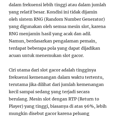
dalam frekuensi lebih tinggi atau dalam jumlah
yang relatif besar. Kondisi ini tidak dijamin
oleh sistem RNG (Random Number Generator)
yang digunakan oleh semua mesin slot, karena
RNG menjamin hasil yang acak dan adil.
Namun, berdasarkan pengalaman pemain,
terdapat beberapa pola yang dapat dijadikan
acuan untuk menemukan slot gacor.
Ciri utama dari slot gacor adalah tingginya
frekuensi kemenangan dalam waktu tertentu,
terutama jika dilihat dari jumlah kemenangan
kecil sampai sedang yang terjadi secara
berulang. Mesin slot dengan RTP (Return to
Player) yang tinggi, biasanya di atas 96%, lebih
mungkin disebut gacor karena peluang