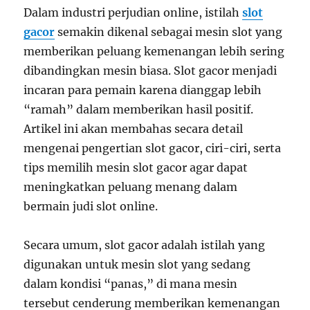
Dalam industri perjudian online, istilah
slot
gacor
semakin dikenal sebagai mesin slot yang
memberikan peluang kemenangan lebih sering
dibandingkan mesin biasa. Slot gacor menjadi
incaran para pemain karena dianggap lebih
“ramah” dalam memberikan hasil positif.
Artikel ini akan membahas secara detail
mengenai pengertian slot gacor, ciri-ciri, serta
tips memilih mesin slot gacor agar dapat
meningkatkan peluang menang dalam
bermain judi slot online.
Secara umum, slot gacor adalah istilah yang
digunakan untuk mesin slot yang sedang
dalam kondisi “panas,” di mana mesin
tersebut cenderung memberikan kemenangan