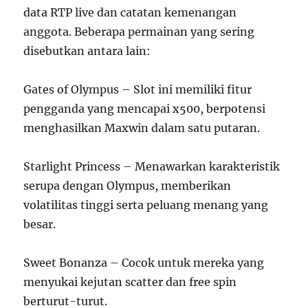
data RTP live dan catatan kemenangan
anggota. Beberapa permainan yang sering
disebutkan antara lain:
Gates of Olympus – Slot ini memiliki fitur
pengganda yang mencapai x500, berpotensi
menghasilkan Maxwin dalam satu putaran.
Starlight Princess – Menawarkan karakteristik
serupa dengan Olympus, memberikan
volatilitas tinggi serta peluang menang yang
besar.
Sweet Bonanza – Cocok untuk mereka yang
menyukai kejutan scatter dan free spin
berturut-turut.