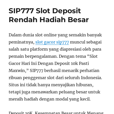
Slot
SIP777 Slot Deposit
SIP777
Ini,
Rendah Hadiah Besar
Dijamin
Maxwin!
Dalam dunia slot online yang semakin banyak
peminatnya,
slot gacor sip777
muncul sebagai
salah satu platform yang diapresiasi oleh para
pemain berpengalaman. Dengan tema “Slot
Gacor Hari Ini Dengan Deposit 10k Pasti
Maxwin,” SIP777 berhasil menarik perhatian
ribuan penggemar slot dari seluruh Indonesia.
Situs ini tidak hanya menyajikan hiburan,
tetapi juga menawarkan peluang besar untuk
meraih hadiah dengan modal yang kecil.
Deposit 10K, Kesempatan Besar untuk Menang