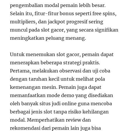
pengembalian modal pemain lebih besar.
Selain itu, fitur-fitur bonus seperti free spins,
multipliers, dan jackpot progresif sering
muncul pada slot gacor, yang secara signifikan
meningkatkan peluang menang.
Untuk menemukan slot gacor, pemain dapat
menerapkan beberapa strategi praktis.
Pertama, melakukan observasi dan uji coba
dengan taruhan kecil untuk melihat pola
kemenangan mesin. Pemain juga dapat
memanfaatkan mode demo yang disediakan
oleh banyak situs judi online guna mencoba
berbagai jenis slot tanpa risiko kehilangan
modal. Memperhatikan review dan
rekomendasi dari pemain lain juga bisa