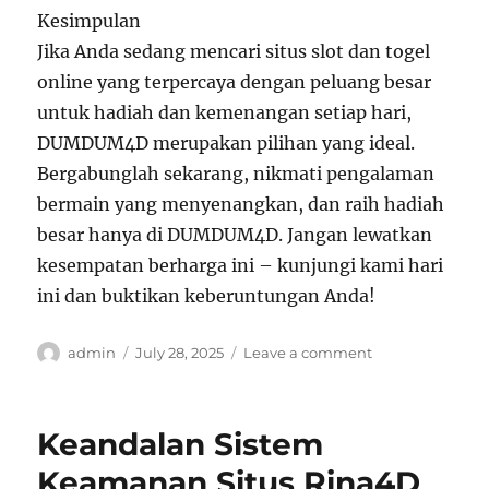
Kesimpulan
Jika Anda sedang mencari situs slot dan togel
online yang terpercaya dengan peluang besar
untuk hadiah dan kemenangan setiap hari,
DUMDUM4D merupakan pilihan yang ideal.
Bergabunglah sekarang, nikmati pengalaman
bermain yang menyenangkan, dan raih hadiah
besar hanya di DUMDUM4D. Jangan lewatkan
kesempatan berharga ini – kunjungi kami hari
ini dan buktikan keberuntungan Anda!
Author
Posted
on
admin
July 28, 2025
Leave a comment
on
Slot
Paling
Gacor
Keandalan Sistem
Ada
di
Keamanan Situs Rina4D
DUMDUM4D