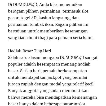
Di DUMDUM4D, Anda bisa menemukan
beragam pilihan permainan, termasuk slot
gacor, togel 4D, kasino langsung, dan
permainan tembak ikan. Ragam pilihan ini
bertujuan untuk memberikan kesenangan
yang tiada henti bagi para pemain setia kami.
Hadiah Besar Tiap Hari
Salah satu alasan mengapa DUMDUM4D sangat
populer adalah kesempatan menang hadiah
besar. Setiap hari, pemain berkesempatan
untuk mendapatkan jackpot yang bernilai
jutaan rupiah dengan modal yang relatif kecil.
Banyak anggota yang sudah membuktikan
bahwa mereka bisa mendapatkan kemenangan
besar hanya dalam beberapa putaran slot.