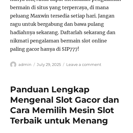
bermain di situs yang terpercaya, di mana
peluang Maxwin tersedia setiap hari. Jangan
ragu untuk bergabung dan bawa pulang
hadiahnya sekarang. Daftarlah sekarang dan
nikmati pengalaman bermain slot online
paling gacor hanya di SIP777!
Author
Posted
on
admin
July 29, 2025
Leave a comment
on
SIP777
Slot
Deposit
Panduan Lengkap
Rendah
Hadiah
Mengenal Slot Gacor dan
Besar
Cara Memilih Mesin Slot
Terbaik untuk Menang