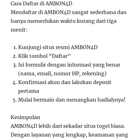
Cara Daftar di AMBON4D
Mendaftar di AMBON4D sangat sederhana dan
hanya memerlukan waktu kurang dari tiga
menit:
Kunjungi situs resmi AMBON4D
Klik tombol “Daftar”
Isi formulir dengan informasi yang benar
(nama, email, nomor HP, rekening)
Konfirmasi akun dan lakukan deposit
pertama
Mulai bermain dan menangkan hadiahnya!
Kesimpulan
AMBON4D lebih dari sekadar situs togel biasa.
Dengan layanan yang lengkap, keamanan yang