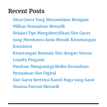
Recent Posts
Situs Gacor Yang Menawarkan Beragam
Pilihan Permainan Menarik
Pelajari Tips Mengidentifikasi Slot Gacor
yang Membantu Anda Meraih Kemenangan
Konsisten
Keuntungan Bermain Slot dengan Sistem
Loyalty Program
Panduan Mengurangi Risiko Kecanduan
Permainan Slot Digital
Slot Gacor Bertema Kastel Naga yang Sarat
Nuansa Fantasi Menarik