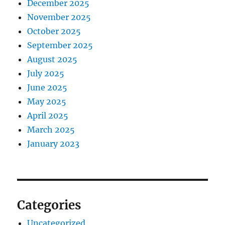
December 2025
November 2025
October 2025
September 2025
August 2025
July 2025
June 2025
May 2025
April 2025
March 2025
January 2023
Categories
Uncategorized