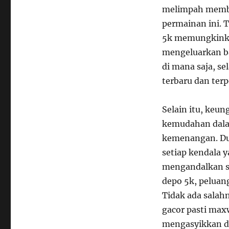
Sudah
melimpah membua
Terbukti
Membayar
permainan ini. T
5k memungkinka
mengeluarkan ba
di mana saja, s
terbaru dan terp
Selain itu, keun
kemudahan dala
kemenangan. Du
setiap kendala
mengandalkan si
depo 5k, peluan
Tidak ada salah
gacor pasti ma
mengasyikkan 