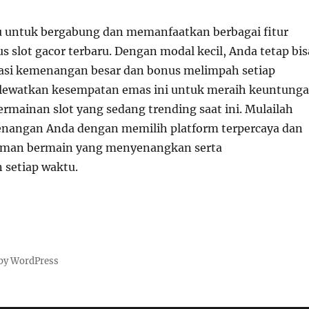
gu untuk bergabung dan memanfaatkan berbagai fitur
us slot gacor terbaru. Dengan modal kecil, Anda tetap bis
asi kemenangan besar dan bonus melimpah setiap
 lewatkan kesempatan emas ini untuk meraih keuntung
rmainan slot yang sedang trending saat ini. Mulailah
enangan Anda dengan memilih platform terpercaya dan
aman bermain yang menyenangkan serta
setiap waktu.
 by WordPress