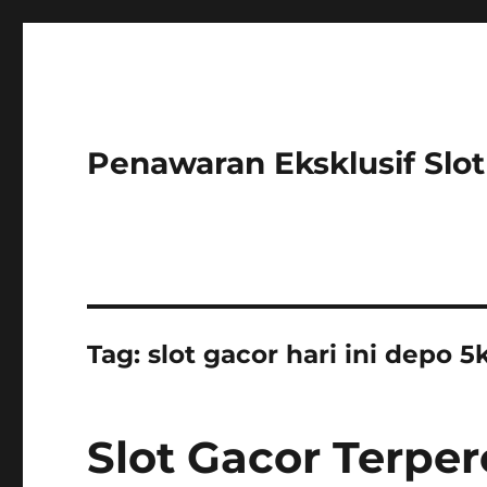
Penawaran Eksklusif Slo
Tag:
slot gacor hari ini depo 5
Slot Gacor Terpe