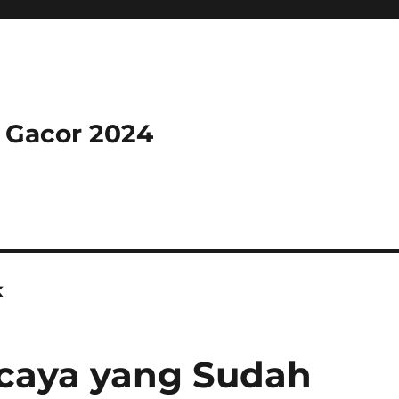
t Gacor 2024
k
rcaya yang Sudah