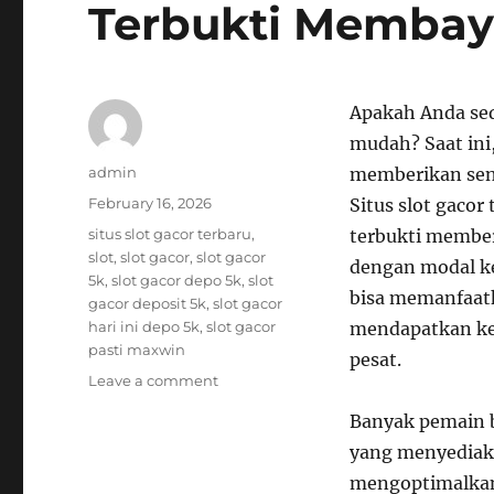
Terbukti Membay
Apakah Anda sed
mudah? Saat ini
Author
admin
memberikan sens
Posted
February 16, 2026
Situs slot gaco
on
Tags
situs slot gacor terbaru
,
terbukti membe
slot
,
slot gacor
,
slot gacor
dengan modal ke
5k
,
slot gacor depo 5k
,
slot
bisa memanfaatk
gacor deposit 5k
,
slot gacor
hari ini depo 5k
,
slot gacor
mendapatkan ke
pasti maxwin
pesat.
on
Leave a comment
Slot
Banyak pemain 
Gacor
Terpercaya
yang menyediaka
yang
mengoptimalkan