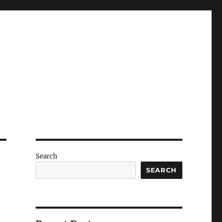
Search
SEARCH