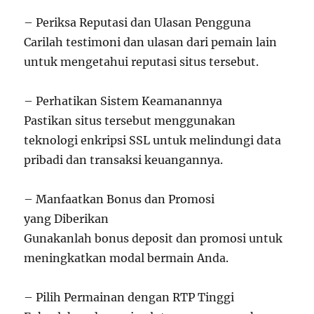
– Periksa Reputasi dan Ulasan Pengguna
Carilah testimoni dan ulasan dari pemain lain
untuk mengetahui reputasi situs tersebut.
– Perhatikan Sistem Keamanannya
Pastikan situs tersebut menggunakan
teknologi enkripsi SSL untuk melindungi data
pribadi dan transaksi keuangannya.
– Manfaatkan Bonus dan Promosi
yang Diberikan
Gunakanlah bonus deposit dan promosi untuk
meningkatkan modal bermain Anda.
– Pilih Permainan dengan RTP Tinggi