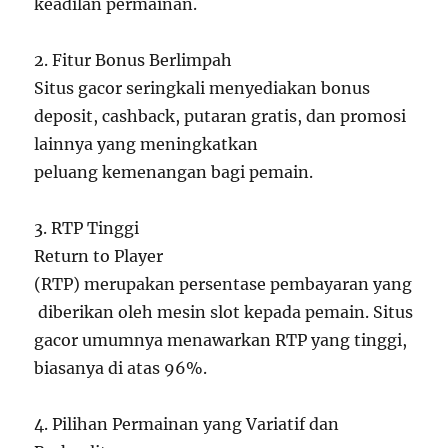
keadilan permainan.
2. Fitur Bonus Berlimpah
Situs gacor seringkali menyediakan bonus
deposit, cashback, putaran gratis, dan promosi
lainnya yang meningkatkan
peluang kemenangan bagi pemain.
3. RTP Tinggi
Return to Player
(RTP) merupakan persentase pembayaran yang
diberikan oleh mesin slot kepada pemain. Situs
gacor umumnya menawarkan RTP yang tinggi,
biasanya di atas 96%.
4. Pilihan Permainan yang Variatif dan