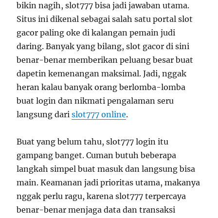
bikin nagih, slot777 bisa jadi jawaban utama.
Situs ini dikenal sebagai salah satu portal slot
gacor paling oke di kalangan pemain judi
daring. Banyak yang bilang, slot gacor di sini
benar-benar memberikan peluang besar buat
dapetin kemenangan maksimal. Jadi, nggak
heran kalau banyak orang berlomba-lomba
buat login dan nikmati pengalaman seru
langsung dari
slot777 online
.
Buat yang belum tahu, slot777 login itu
gampang banget. Cuman butuh beberapa
langkah simpel buat masuk dan langsung bisa
main. Keamanan jadi prioritas utama, makanya
nggak perlu ragu, karena slot777 terpercaya
benar-benar menjaga data dan transaksi