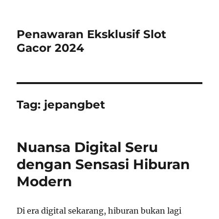
Penawaran Eksklusif Slot
Gacor 2024
Tag:
jepangbet
Nuansa Digital Seru
dengan Sensasi Hiburan
Modern
Di era digital sekarang, hiburan bukan lagi