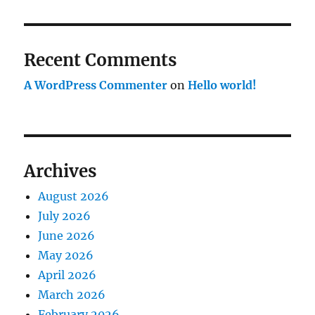
Recent Comments
A WordPress Commenter
on
Hello world!
Archives
August 2026
July 2026
June 2026
May 2026
April 2026
March 2026
February 2026