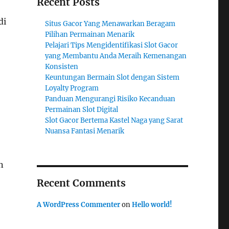
Recent Posts
di
Situs Gacor Yang Menawarkan Beragam
Pilihan Permainan Menarik
Pelajari Tips Mengidentifikasi Slot Gacor
yang Membantu Anda Meraih Kemenangan
Konsisten
Keuntungan Bermain Slot dengan Sistem
Loyalty Program
Panduan Mengurangi Risiko Kecanduan
Permainan Slot Digital
Slot Gacor Bertema Kastel Naga yang Sarat
Nuansa Fantasi Menarik
n
Recent Comments
A WordPress Commenter
on
Hello world!