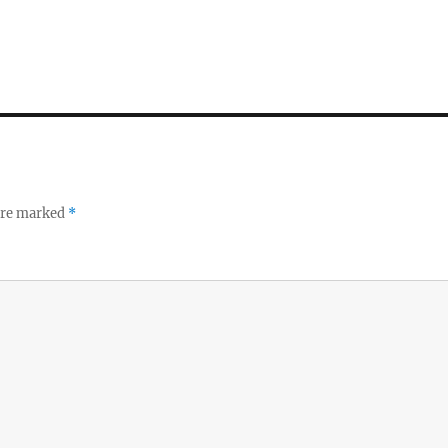
 are marked
*