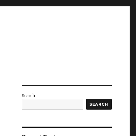
Search
SEARCH