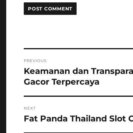
Post
PREVIOUS
navigation
Keamanan dan Transparan
Previous
post:
Gacor Terpercaya
NEXT
Fat Panda Thailand Slot 
Next
post: