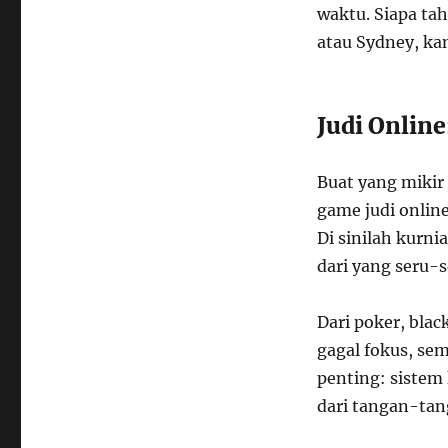
waktu. Siapa ta
atau Sydney, ka
Judi Online
Buat yang mikir 
game judi online
Di sinilah kurn
dari yang seru-
Dari poker, blac
gagal fokus, se
penting: sistem
dari tangan-tan