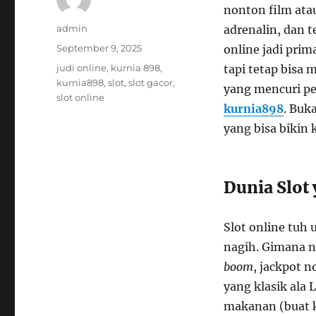
nonton film ata
Author
admin
adrenalin, dan te
Posted
September 9, 2025
online jadi pri
on
Tags
judi online
,
kurnia 898
,
tapi tetap bisa
kurnia898
,
slot
,
slot gacor
,
yang mencuri pe
slot online
kurnia898
. Buk
yang bisa bikin
Dunia Slot
Slot online tuh
nagih. Gimana n
boom
, jackpot n
yang klasik ala
makanan (buat k