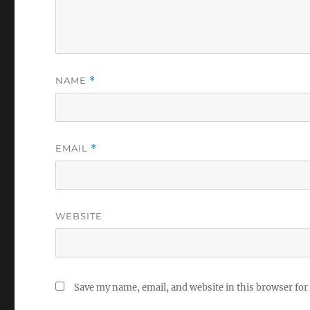
NAME
*
EMAIL
*
WEBSITE
Save my name, email, and website in this browser for