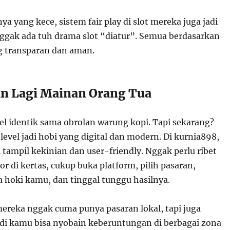
ya yang kece, sistem fair play di slot mereka juga jadi
, nggak ada tuh drama slot “diatur”. Semua berdasarkan
g transparan dan aman.
n Lagi Mainan Orang Tua
el identik sama obrolan warung kopi. Tapi sekarang?
level jadi hobi yang digital dan modern. Di kurnia898,
tampil kekinian dan user-friendly. Nggak perlu ribet
r di kertas, cukup buka platform, pilih pasaran,
hoki kamu, dan tinggal tunggu hasilnya.
ereka nggak cuma punya pasaran lokal, tapi juga
Jadi kamu bisa nyobain keberuntungan di berbagai zona