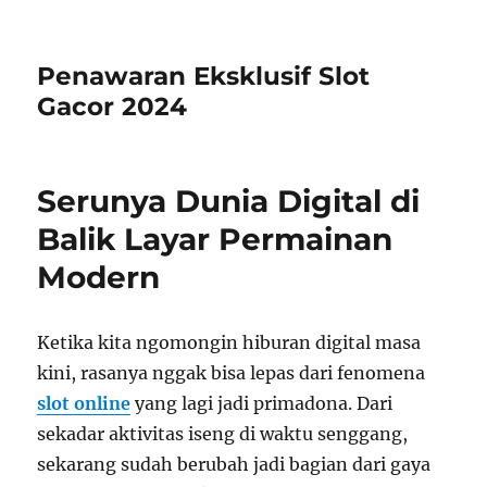
Penawaran Eksklusif Slot
Gacor 2024
Serunya Dunia Digital di
Balik Layar Permainan
Modern
Ketika kita ngomongin hiburan digital masa
kini, rasanya nggak bisa lepas dari fenomena
slot online
yang lagi jadi primadona. Dari
sekadar aktivitas iseng di waktu senggang,
sekarang sudah berubah jadi bagian dari gaya