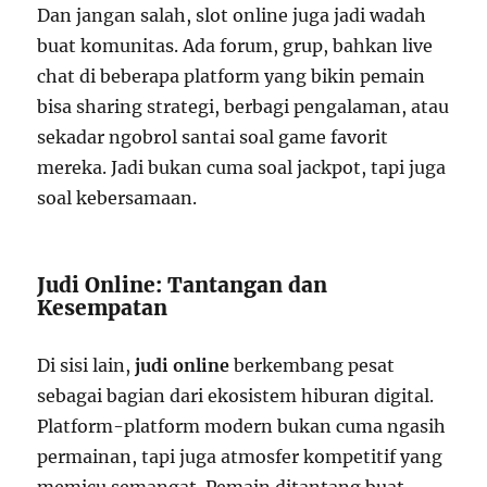
Dan jangan salah, slot online juga jadi wadah
buat komunitas. Ada forum, grup, bahkan live
chat di beberapa platform yang bikin pemain
bisa sharing strategi, berbagi pengalaman, atau
sekadar ngobrol santai soal game favorit
mereka. Jadi bukan cuma soal jackpot, tapi juga
soal kebersamaan.
Judi Online: Tantangan dan
Kesempatan
Di sisi lain,
judi online
berkembang pesat
sebagai bagian dari ekosistem hiburan digital.
Platform-platform modern bukan cuma ngasih
permainan, tapi juga atmosfer kompetitif yang