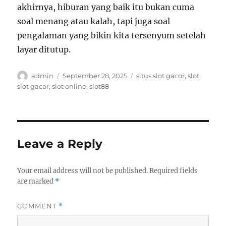
akhirnya, hiburan yang baik itu bukan cuma
soal menang atau kalah, tapi juga soal
pengalaman yang bikin kita tersenyum setelah
layar ditutup.
Author
Posted
Tags
admin
September 28, 2025
situs slot gacor
,
slot
,
on
slot gacor
,
slot online
,
slot88
Leave a Reply
Your email address will not be published.
Required fields
are marked
*
COMMENT
*