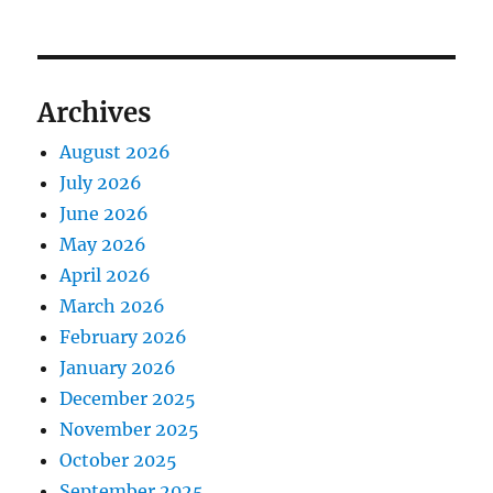
Archives
August 2026
July 2026
June 2026
May 2026
April 2026
March 2026
February 2026
January 2026
December 2025
November 2025
October 2025
September 2025