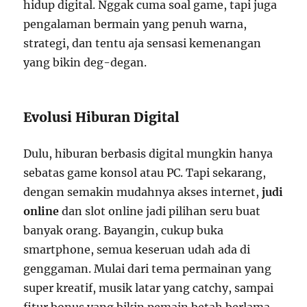
hidup digital. Nggak cuma soal game, tapi juga
pengalaman bermain yang penuh warna,
strategi, dan tentu aja sensasi kemenangan
yang bikin deg-degan.
Evolusi Hiburan Digital
Dulu, hiburan berbasis digital mungkin hanya
sebatas game konsol atau PC. Tapi sekarang,
dengan semakin mudahnya akses internet,
judi
online
dan slot online jadi pilihan seru buat
banyak orang. Bayangin, cukup buka
smartphone, semua keseruan udah ada di
genggaman. Mulai dari tema permainan yang
super kreatif, musik latar yang catchy, sampai