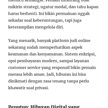
memicu semangat. Pemain ditantang buat
mikirin strategi, ngatur modal, dan tahu kapan
harus berhenti. Ini bikin permainan nggak
sekadar soal keberuntungan, tapi juga
keterampilan mengelola diri.
Yang menarik, banyak platform judi online
sekarang sudah memperhatikan aspek
keamanan dan kenyamanan. Sistem enkripsi,
opsi pembayaran modern, sampai layanan
customer service yang responsif bikin pemain
merasa lebih aman. Jadi, hiburan ini bisa
dinikmati dengan rasa tenang tanpa perlu
khawatir soal privasi.
Penutup: Hiburan Digital yang