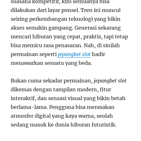
suasana kompetitif, kini semuanya bisa
dilakukan dari layar ponsel. Tren ini muncul
seiring perkembangan teknologi yang bikin
akses semakin gampang. Generasi sekarang
mencari hiburan yang cepat, praktis, tapi tetap
bisa memicu rasa penasaran. Nah, di sinilah
permainan seperti
jepangbet slot
hadir
menawarkan sesuatu yang beda.
Bukan cuma sekadar permainan,
jepangbet slot
dikemas dengan tampilan modern, fitur
interaktif, dan sensasi visual yang bikin betah
berlama-lama. Pengguna bisa merasakan
atmosfer digital yang kaya warna, seolah
sedang masuk ke dunia hiburan futuristik.