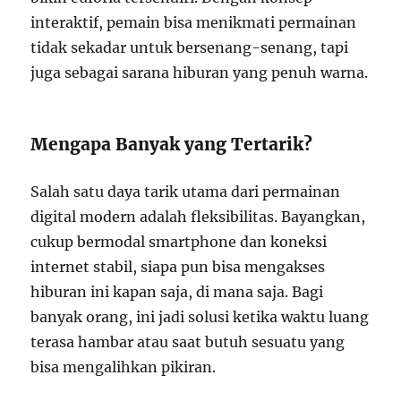
interaktif, pemain bisa menikmati permainan
tidak sekadar untuk bersenang-senang, tapi
juga sebagai sarana hiburan yang penuh warna.
Mengapa Banyak yang Tertarik?
Salah satu daya tarik utama dari permainan
digital modern adalah fleksibilitas. Bayangkan,
cukup bermodal smartphone dan koneksi
internet stabil, siapa pun bisa mengakses
hiburan ini kapan saja, di mana saja. Bagi
banyak orang, ini jadi solusi ketika waktu luang
terasa hambar atau saat butuh sesuatu yang
bisa mengalihkan pikiran.