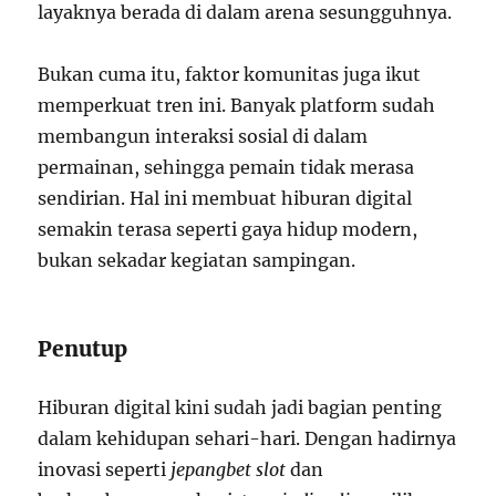
layaknya berada di dalam arena sesungguhnya.
Bukan cuma itu, faktor komunitas juga ikut
memperkuat tren ini. Banyak platform sudah
membangun interaksi sosial di dalam
permainan, sehingga pemain tidak merasa
sendirian. Hal ini membuat hiburan digital
semakin terasa seperti gaya hidup modern,
bukan sekadar kegiatan sampingan.
Penutup
Hiburan digital kini sudah jadi bagian penting
dalam kehidupan sehari-hari. Dengan hadirnya
inovasi seperti
jepangbet slot
dan