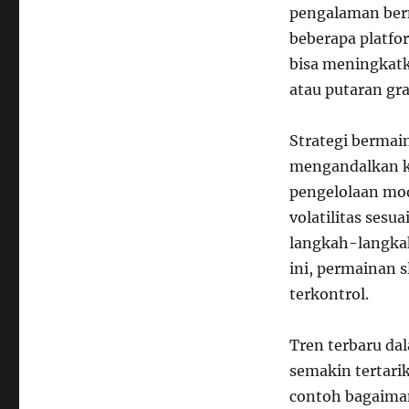
pengalaman berm
beberapa platf
bisa meningkat
atau putaran gra
Strategi bermai
mengandalkan k
pengelolaan mod
volatilitas ses
langkah-langkah
ini, permainan 
terkontrol.
Tren terbaru da
semakin tertarik
contoh bagaiman