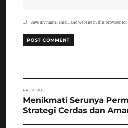
Save my name, email, and website in this browser for
Post
PREVIOUS
navigation
Menikmati Serunya Perm
Previous
post:
Strategi Cerdas dan Ama