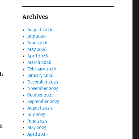
Archives
August 2026
July 2026
June 2026
May 2026
n
April 2026
March 2026
February 2026
ah
January 2026
December 2025
November 2025
October 2025
September 2025
August 2025
July 2025
June 2025
i
May 2025
April 2025