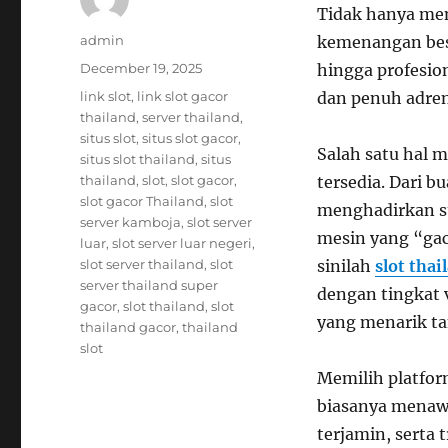
Tidak hanya men
Author
admin
kemenangan besa
Posted
December 19, 2025
hingga profesi
on
Tags
link slot
,
link slot gacor
dan penuh adren
thailand
,
server thailand
,
situs slot
,
situs slot gacor
,
Salah satu hal m
situs slot thailand
,
situs
thailand
,
slot
,
slot gacor
,
tersedia. Dari b
slot gacor Thailand
,
slot
menghadirkan su
server kamboja
,
slot server
mesin yang “gac
luar
,
slot server luar negeri
,
slot server thailand
,
slot
sinilah
slot thai
server thailand super
dengan tingkat 
gacor
,
slot thailand
,
slot
yang menarik ta
thailand gacor
,
thailand
slot
Memilih platform
biasanya menaw
terjamin, serta