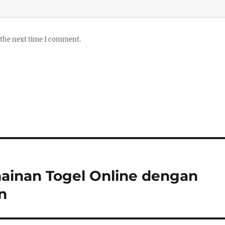
 the next time I comment.
ainan Togel Online dengan
n