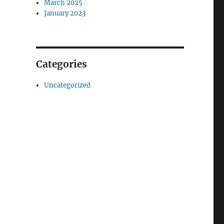
March 2025
January 2023
Categories
Uncategorized