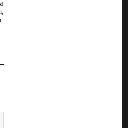
nd
i,
n