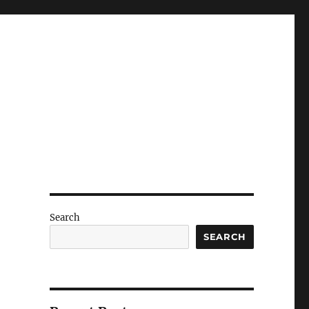
Search
SEARCH