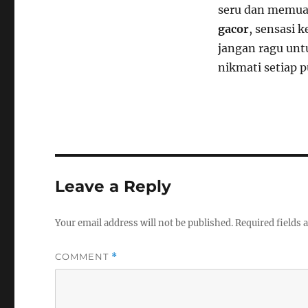
seru dan memuas
gacor
, sensasi 
jangan ragu unt
nikmati setiap 
Leave a Reply
Your email address will not be published.
Required fields
COMMENT
*