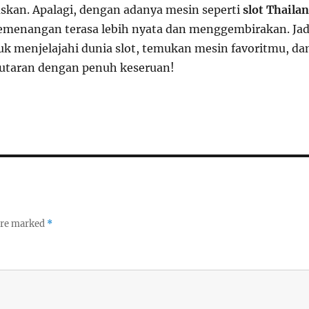
kan. Apalagi, dengan adanya mesin seperti
slot Thaila
kemenangan terasa lebih nyata dan menggembirakan. Jad
uk menjelajahi dunia slot, temukan mesin favoritmu, da
putaran dengan penuh keseruan!
 are marked
*