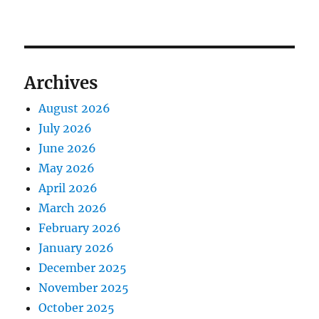
Archives
August 2026
July 2026
June 2026
May 2026
April 2026
March 2026
February 2026
January 2026
December 2025
November 2025
October 2025