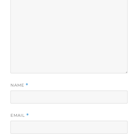
NAME
*
EMAIL
*