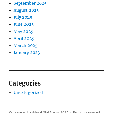
September 2025
August 2025
July 2025
June 2025
May 2025
April 2025
March 2025
January 2023
Categories
Uncategorized
Penawaran Eksklusif Slot Gacor 2024
Proudly powered