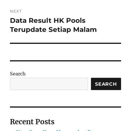
NEXT
Data Result HK Pools
Next
post:
Terupdate Setiap Malam
Search
SEARCH
Recent Posts