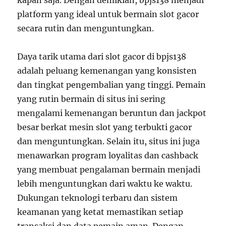
kapan saja. Dengan demikian, bpjs138 menjadi
platform yang ideal untuk bermain slot gacor
secara rutin dan menguntungkan.
Daya tarik utama dari slot gacor di bpjs138
adalah peluang kemenangan yang konsisten
dan tingkat pengembalian yang tinggi. Pemain
yang rutin bermain di situs ini sering
mengalami kemenangan beruntun dan jackpot
besar berkat mesin slot yang terbukti gacor
dan menguntungkan. Selain itu, situs ini juga
menawarkan program loyalitas dan cashback
yang membuat pengalaman bermain menjadi
lebih menguntungkan dari waktu ke waktu.
Dukungan teknologi terbaru dan sistem
keamanan yang ketat memastikan setiap