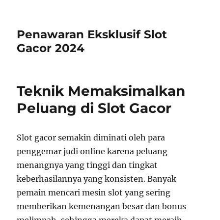
Penawaran Eksklusif Slot
Gacor 2024
Teknik Memaksimalkan
Peluang di Slot Gacor
Slot gacor semakin diminati oleh para
penggemar judi online karena peluang
menangnya yang tinggi dan tingkat
keberhasilannya yang konsisten. Banyak
pemain mencari mesin slot yang sering
memberikan kemenangan besar dan bonus