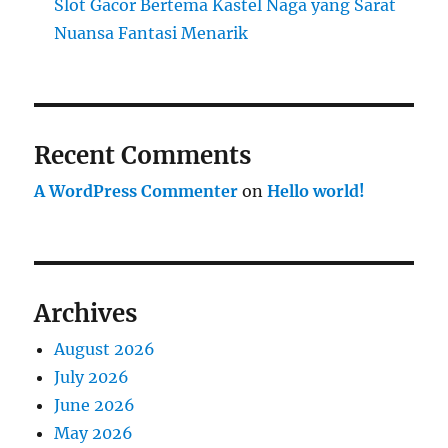
Slot Gacor Bertema Kastel Naga yang Sarat
Nuansa Fantasi Menarik
Recent Comments
A WordPress Commenter
on
Hello world!
Archives
August 2026
July 2026
June 2026
May 2026