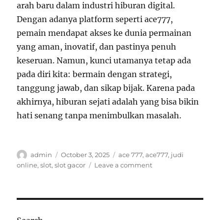
arah baru dalam industri hiburan digital.
Dengan adanya platform seperti ace777,
pemain mendapat akses ke dunia permainan
yang aman, inovatif, dan pastinya penuh
keseruan. Namun, kunci utamanya tetap ada
pada diri kita: bermain dengan strategi,
tanggung jawab, dan sikap bijak. Karena pada
akhirnya, hiburan sejati adalah yang bisa bikin
hati senang tanpa menimbulkan masalah.
Author
Posted
Tags
admin
October 3, 2025
ace 777
,
ace777
,
judi
on
on
online
,
slot
,
slot gacor
Leave a comment
Menang
Bukan
Cuma
Soal
Hoki,