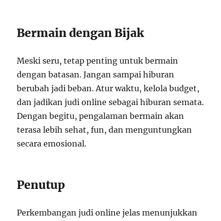
Bermain dengan Bijak
Meski seru, tetap penting untuk bermain
dengan batasan. Jangan sampai hiburan
berubah jadi beban. Atur waktu, kelola budget,
dan jadikan judi online sebagai hiburan semata.
Dengan begitu, pengalaman bermain akan
terasa lebih sehat, fun, dan menguntungkan
secara emosional.
Penutup
Perkembangan judi online jelas menunjukkan