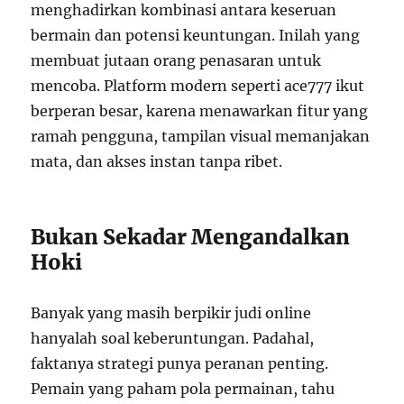
menghadirkan kombinasi antara keseruan
bermain dan potensi keuntungan. Inilah yang
membuat jutaan orang penasaran untuk
mencoba. Platform modern seperti ace777 ikut
berperan besar, karena menawarkan fitur yang
ramah pengguna, tampilan visual memanjakan
mata, dan akses instan tanpa ribet.
Bukan Sekadar Mengandalkan
Hoki
Banyak yang masih berpikir judi online
hanyalah soal keberuntungan. Padahal,
faktanya strategi punya peranan penting.
Pemain yang paham pola permainan, tahu