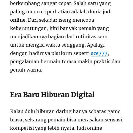
berkembang sangat cepat. Salah satu yang
paling mencuri perhatian adalah dunia
judi
online
. Dari sekadar iseng mencoba
keberuntungan, kini banyak pemain yang
menjadikannya bagian dari rutinitas seru
untuk mengisi waktu senggang. Apalagi
dengan hadirnya platform seperti
ace777
,
pengalaman bermain terasa makin praktis dan
penuh warna.
Era Baru Hiburan Digital
Kalau dulu hiburan daring hanya sebatas game
biasa, sekarang pemain bisa merasakan sensasi
kompetisi yang lebih nyata. Judi online