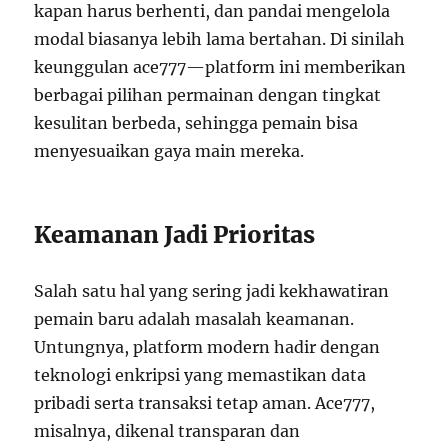
kapan harus berhenti, dan pandai mengelola
modal biasanya lebih lama bertahan. Di sinilah
keunggulan ace777—platform ini memberikan
berbagai pilihan permainan dengan tingkat
kesulitan berbeda, sehingga pemain bisa
menyesuaikan gaya main mereka.
Keamanan Jadi Prioritas
Salah satu hal yang sering jadi kekhawatiran
pemain baru adalah masalah keamanan.
Untungnya, platform modern hadir dengan
teknologi enkripsi yang memastikan data
pribadi serta transaksi tetap aman. Ace777,
misalnya, dikenal transparan dan