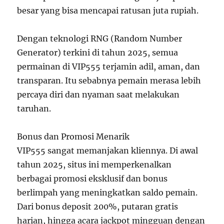
besar yang bisa mencapai ratusan juta rupiah.
Dengan teknologi RNG (Random Number
Generator) terkini di tahun 2025, semua
permainan di VIP555 terjamin adil, aman, dan
transparan. Itu sebabnya pemain merasa lebih
percaya diri dan nyaman saat melakukan
taruhan.
Bonus dan Promosi Menarik
VIP555 sangat memanjakan kliennya. Di awal
tahun 2025, situs ini memperkenalkan
berbagai promosi eksklusif dan bonus
berlimpah yang meningkatkan saldo pemain.
Dari bonus deposit 200%, putaran gratis
harian, hingga acara jackpot mingguan dengan