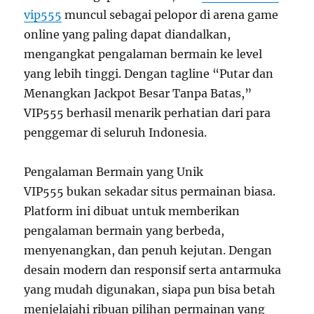
vip555
muncul sebagai pelopor di arena game
online yang paling dapat diandalkan,
mengangkat pengalaman bermain ke level
yang lebih tinggi. Dengan tagline “Putar dan
Menangkan Jackpot Besar Tanpa Batas,”
VIP555 berhasil menarik perhatian dari para
penggemar di seluruh Indonesia.
Pengalaman Bermain yang Unik
VIP555 bukan sekadar situs permainan biasa.
Platform ini dibuat untuk memberikan
pengalaman bermain yang berbeda,
menyenangkan, dan penuh kejutan. Dengan
desain modern dan responsif serta antarmuka
yang mudah digunakan, siapa pun bisa betah
menjelajahi ribuan pilihan permainan yang