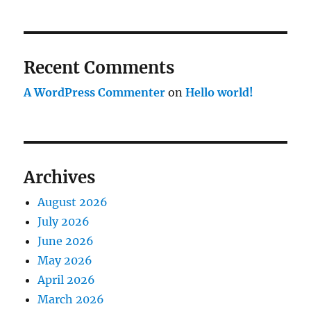
Recent Comments
A WordPress Commenter
on
Hello world!
Archives
August 2026
July 2026
June 2026
May 2026
April 2026
March 2026