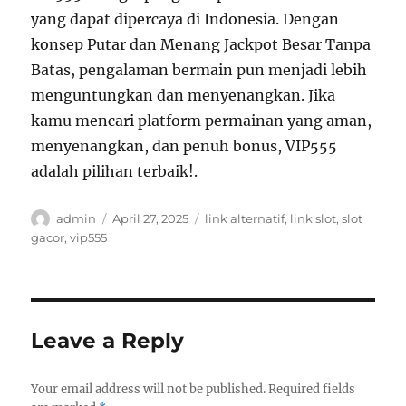
yang dapat dipercaya di Indonesia. Dengan
konsep Putar dan Menang Jackpot Besar Tanpa
Batas, pengalaman bermain pun menjadi lebih
menguntungkan dan menyenangkan. Jika
kamu mencari platform permainan yang aman,
menyenangkan, dan penuh bonus, VIP555
adalah pilihan terbaik!.
Author
Posted
Tags
admin
April 27, 2025
link alternatif
,
link slot
,
slot
on
gacor
,
vip555
Leave a Reply
Your email address will not be published.
Required fields