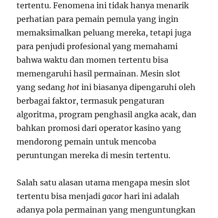
tertentu. Fenomena ini tidak hanya menarik
perhatian para pemain pemula yang ingin
memaksimalkan peluang mereka, tetapi juga
para penjudi profesional yang memahami
bahwa waktu dan momen tertentu bisa
memengaruhi hasil permainan. Mesin slot
yang sedang
hot
ini biasanya dipengaruhi oleh
berbagai faktor, termasuk pengaturan
algoritma, program penghasil angka acak, dan
bahkan promosi dari operator kasino yang
mendorong pemain untuk mencoba
peruntungan mereka di mesin tertentu.
Salah satu alasan utama mengapa mesin slot
tertentu bisa menjadi
gacor
hari ini adalah
adanya pola permainan yang menguntungkan