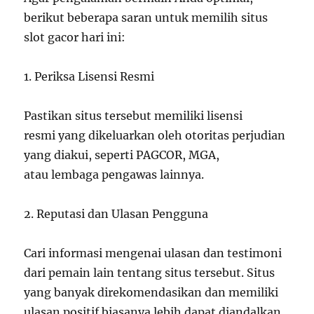
berikut beberapa saran untuk memilih situs
slot gacor hari ini:
1. Periksa Lisensi Resmi
Pastikan situs tersebut memiliki lisensi
resmi yang dikeluarkan oleh otoritas perjudian
yang diakui, seperti PAGCOR, MGA,
atau lembaga pengawas lainnya.
2. Reputasi dan Ulasan Pengguna
Cari informasi mengenai ulasan dan testimoni
dari pemain lain tentang situs tersebut. Situs
yang banyak direkomendasikan dan memiliki
ulasan positif biasanya lebih dapat diandalkan.