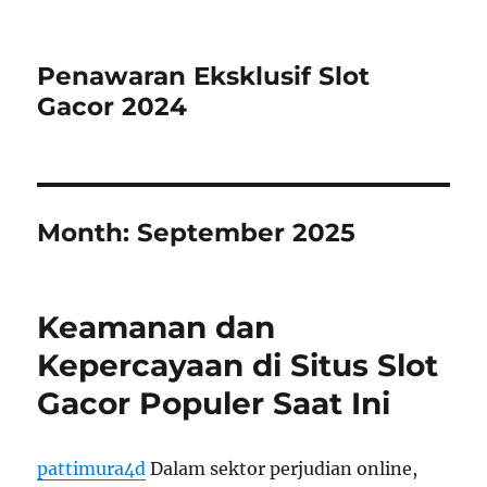
Penawaran Eksklusif Slot
Gacor 2024
Month:
September 2025
Keamanan dan
Kepercayaan di Situs Slot
Gacor Populer Saat Ini
pattimura4d
Dalam sektor perjudian online,