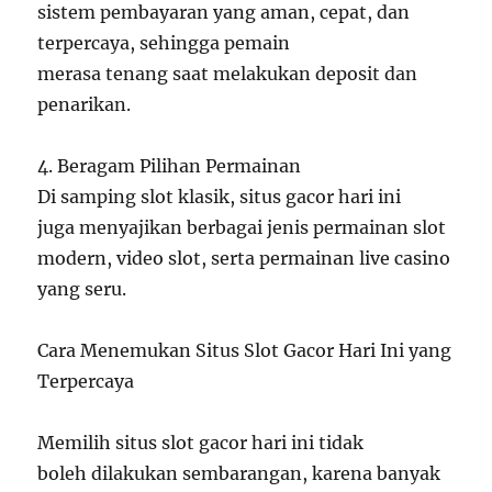
sistem pembayaran yang aman, cepat, dan
terpercaya, sehingga pemain
merasa tenang saat melakukan deposit dan
penarikan.
4. Beragam Pilihan Permainan
Di samping slot klasik, situs gacor hari ini
juga menyajikan berbagai jenis permainan slot
modern, video slot, serta permainan live casino
yang seru.
Cara Menemukan Situs Slot Gacor Hari Ini yang
Terpercaya
Memilih situs slot gacor hari ini tidak
boleh dilakukan sembarangan, karena banyak