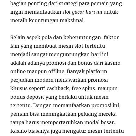
bagian penting dari strategi para pemain yang
ingin memanfaatkan
slot gacor hari ini
untuk
meraih keuntungan maksimal.
Selain aspek pola dan keberuntungan, faktor
lain yang membuat mesin slot tertentu
menjadi sangat menguntungkan hari ini
adalah adanya promosi dan bonus dari kasino
online maupun offline. Banyak platform
perjudian modern menawarkan promosi
khusus seperti cashback, free spins, maupun
bonus deposit yang berlaku untuk mesin
tertentu. Dengan memanfaatkan promosi ini,
pemain bisa meningkatkan peluang mereka
tanpa harus mempertaruhkan modal besar.
Kasino biasanya juga mengatur mesin tertentu