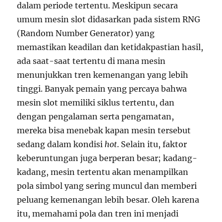
dalam periode tertentu. Meskipun secara
umum mesin slot didasarkan pada sistem RNG
(Random Number Generator) yang
memastikan keadilan dan ketidakpastian hasil,
ada saat-saat tertentu di mana mesin
menunjukkan tren kemenangan yang lebih
tinggi. Banyak pemain yang percaya bahwa
mesin slot memiliki siklus tertentu, dan
dengan pengalaman serta pengamatan,
mereka bisa menebak kapan mesin tersebut
sedang dalam kondisi
hot
. Selain itu, faktor
keberuntungan juga berperan besar; kadang-
kadang, mesin tertentu akan menampilkan
pola simbol yang sering muncul dan memberi
peluang kemenangan lebih besar. Oleh karena
itu, memahami pola dan tren ini menjadi