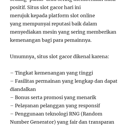
positif. Situs slot gacor hari ini
merujuk kepada platform slot online
yang mempunyai reputasi baik dalam
menyediakan mesin yang sering memberikan
kemenangan bagi para pemainnya.
Umumnya, situs slot gacor dikenal karena:
– Tingkat kemenangan yang tinggi
– Fasilitas permainan yang lengkap dan dapat
diandalkan
– Bonus serta promosi yang menarik
– Pelayanan pelanggan yang responsif
– Penggunaan teknologi RNG (Random
Number Generator) yang fair dan transparan