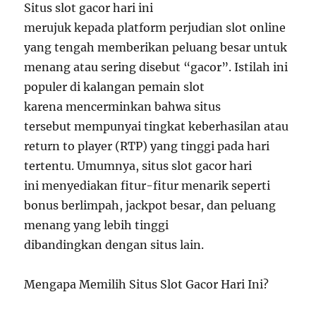
Situs slot gacor hari ini
merujuk kepada platform perjudian slot online
yang tengah memberikan peluang besar untuk
menang atau sering disebut “gacor”. Istilah ini
populer di kalangan pemain slot
karena mencerminkan bahwa situs
tersebut mempunyai tingkat keberhasilan atau
return to player (RTP) yang tinggi pada hari
tertentu. Umumnya, situs slot gacor hari
ini menyediakan fitur-fitur menarik seperti
bonus berlimpah, jackpot besar, dan peluang
menang yang lebih tinggi
dibandingkan dengan situs lain.
Mengapa Memilih Situs Slot Gacor Hari Ini?