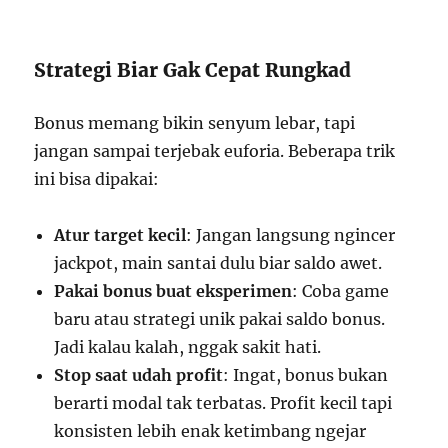
Strategi Biar Gak Cepat Rungkad
Bonus memang bikin senyum lebar, tapi
jangan sampai terjebak euforia. Beberapa trik
ini bisa dipakai:
Atur target kecil
: Jangan langsung ngincer
jackpot, main santai dulu biar saldo awet.
Pakai bonus buat eksperimen
: Coba game
baru atau strategi unik pakai saldo bonus.
Jadi kalau kalah, nggak sakit hati.
Stop saat udah profit
: Ingat, bonus bukan
berarti modal tak terbatas. Profit kecil tapi
konsisten lebih enak ketimbang ngejar