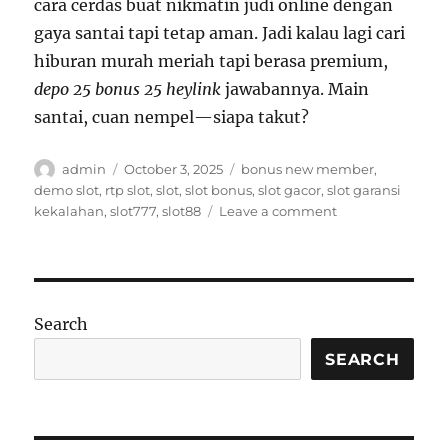
cara cerdas buat nikmatin judi online dengan
gaya santai tapi tetap aman. Jadi kalau lagi cari
hiburan murah meriah tapi berasa premium,
depo 25 bonus 25 heylink
jawabannya. Main
santai, cuan nempel—siapa takut?
Author
Posted
Tags
admin
October 3, 2025
bonus new member
,
on
demo slot
,
rtp slot
,
slot
,
slot bonus
,
slot gacor
,
slot garansi
on
kekalahan
,
slot777
,
slot88
Leave a comment
Main
Santai,
Bonus
Nempel:
Sensasi
Search
Baru
di
SEARCH
Dunia
Judi
Online