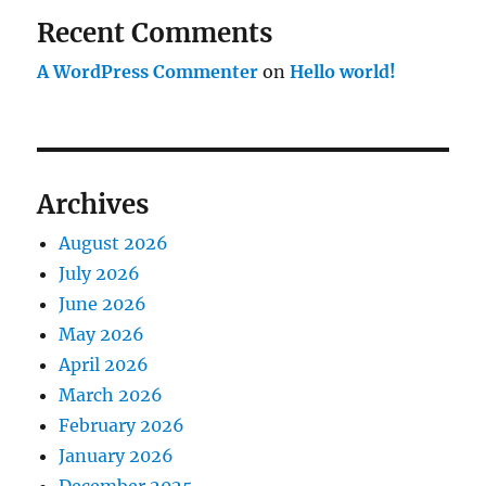
Recent Comments
A WordPress Commenter
on
Hello world!
Archives
August 2026
July 2026
June 2026
May 2026
April 2026
March 2026
February 2026
January 2026