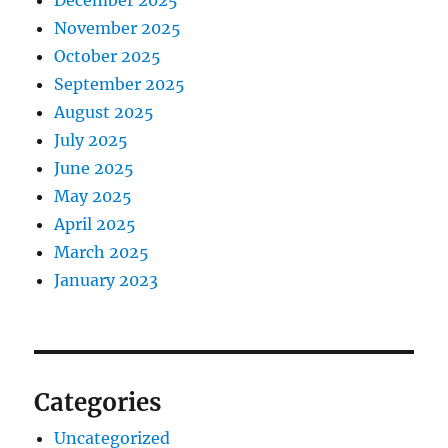
December 2025
November 2025
October 2025
September 2025
August 2025
July 2025
June 2025
May 2025
April 2025
March 2025
January 2023
Categories
Uncategorized