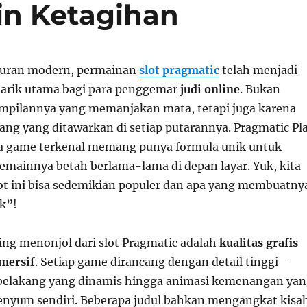
in Ketagihan
buran modern, permainan
slot pragmatic
telah menjadi
 tarik utama bagi para penggemar
judi online
. Bukan
mpilannya yang memanjakan mata, tetapi juga karena
uang yang ditawarkan di setiap putarannya. Pragmatic Pl
ia game terkenal memang punya formula unik untuk
mainnya betah berlama-lama di depan layar. Yuk, kita
ot ini bisa sedemikian populer dan apa yang membuatny
k”!
ling menonjol dari slot Pragmatic adalah
kualitas grafis
mersif
. Setiap game dirancang dengan detail tinggi—
r belakang yang dinamis hingga animasi kemenangan ya
nyum sendiri. Beberapa judul bahkan mengangkat kisa