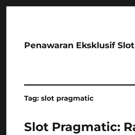
Penawaran Eksklusif Slo
Tag:
slot pragmatic
Slot Pragmatic: R