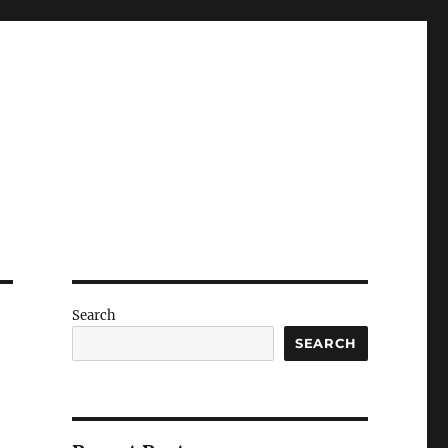
Search
SEARCH