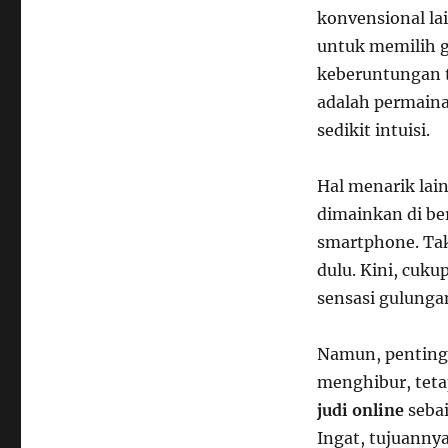
konvensional la
untuk memilih g
keberuntungan t
adalah permain
sedikit intuisi.
Hal menarik lai
dimainkan di be
smartphone. Tak 
dulu. Kini, cuku
sensasi gulungan
Namun, penting
menghibur, teta
judi online
sebai
Ingat, tujuanny