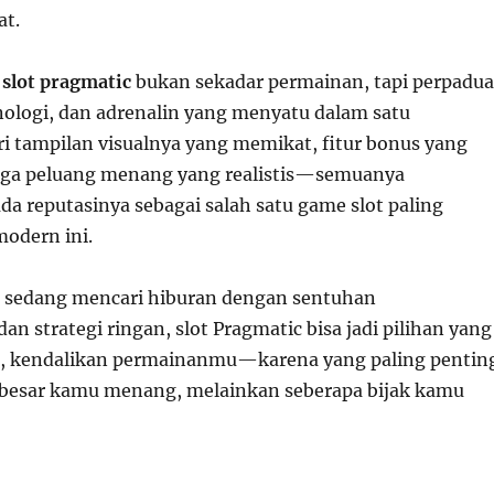
at.
,
slot pragmatic
bukan sekadar permainan, tapi perpadu
knologi, dan adrenalin yang menyatu dalam satu
i tampilan visualnya yang memikat, fitur bonus yang
ga peluang menang yang realistis—semuanya
da reputasinya sebagai salah satu game slot paling
modern ini.
u sedang mencari hiburan dengan sentuhan
n strategi ringan, slot Pragmatic bisa jadi pilihan yang
at, kendalikan permainanmu—karena yang paling pentin
 besar kamu menang, melainkan seberapa bijak kamu