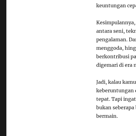
keuntungan cep
Kesimpulannya
antara seni, te
pengalaman. Dar
menggoda, hing
berkontribusi pa
digemari di era 
Jadi, kalau kam
keberuntungan da
tepat. Tapi ing
bukan seberapa
bermain.