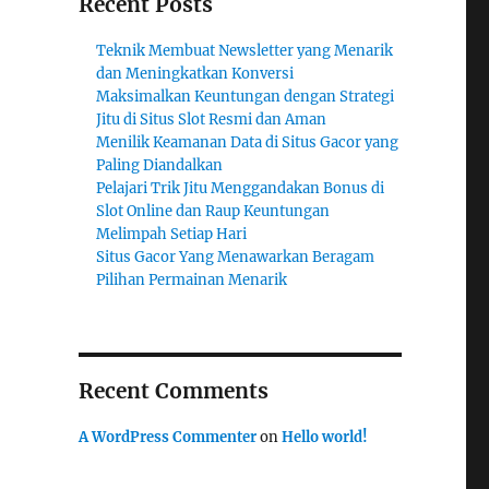
Recent Posts
Teknik Membuat Newsletter yang Menarik
dan Meningkatkan Konversi
Maksimalkan Keuntungan dengan Strategi
Jitu di Situs Slot Resmi dan Aman
Menilik Keamanan Data di Situs Gacor yang
Paling Diandalkan
Pelajari Trik Jitu Menggandakan Bonus di
Slot Online dan Raup Keuntungan
Melimpah Setiap Hari
Situs Gacor Yang Menawarkan Beragam
Pilihan Permainan Menarik
Recent Comments
A WordPress Commenter
on
Hello world!