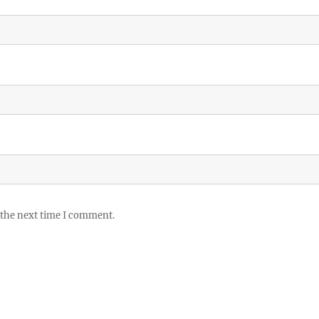
 the next time I comment.