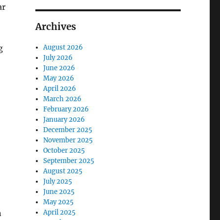
ar
Archives
g
August 2026
July 2026
June 2026
May 2026
April 2026
March 2026
February 2026
January 2026
December 2025
November 2025
October 2025
September 2025
August 2025
July 2025
June 2025
May 2025
n
April 2025