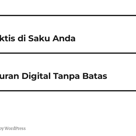
tis di Saku Anda
ran Digital Tanpa Batas
 by WordPress