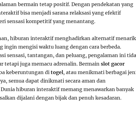
alaman bermain tetap positif. Dengan pendekatan yang
nteraktif bisa menjadi sarana relaksasi yang efektif
ri sensasi kompetitif yang menantang.
han, hiburan interaktif menghadirkan alternatif menarik
g ingin mengisi waktu luang dengan cara berbeda.
i sensasi, tantangan, dan peluang, pengalaman ini tid
 tetapi juga memacu adrenalin. Bermain
slot gacor
ba keberuntungan di
togel
, atau menikmati berbagai jen
ya, semua dapat dinikmati secara aman dan
Dunia hiburan interaktif memang menawarkan banyak
alkan dijalani dengan bijak dan penuh kesadaran.