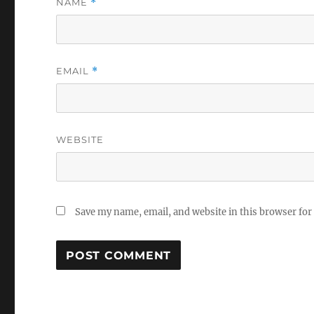
NAME
*
EMAIL
*
WEBSITE
Save my name, email, and website in this browser for