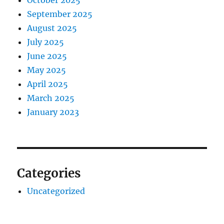
October 2025
September 2025
August 2025
July 2025
June 2025
May 2025
April 2025
March 2025
January 2023
Categories
Uncategorized