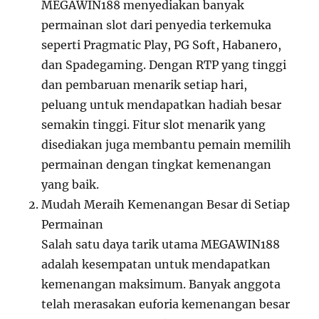
MEGAWIN188 menyediakan banyak
permainan slot dari penyedia terkemuka
seperti Pragmatic Play, PG Soft, Habanero,
dan Spadegaming. Dengan RTP yang tinggi
dan pembaruan menarik setiap hari,
peluang untuk mendapatkan hadiah besar
semakin tinggi. Fitur slot menarik yang
disediakan juga membantu pemain memilih
permainan dengan tingkat kemenangan
yang baik.
Mudah Meraih Kemenangan Besar di Setiap
Permainan
Salah satu daya tarik utama MEGAWIN188
adalah kesempatan untuk mendapatkan
kemenangan maksimum. Banyak anggota
telah merasakan euforia kemenangan besar