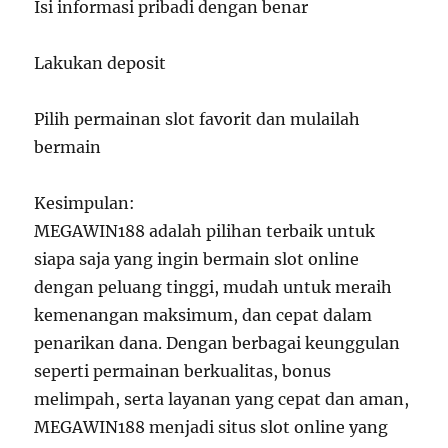
Isi informasi pribadi dengan benar
Lakukan deposit
Pilih permainan slot favorit dan mulailah
bermain
Kesimpulan:
MEGAWIN188 adalah pilihan terbaik untuk
siapa saja yang ingin bermain slot online
dengan peluang tinggi, mudah untuk meraih
kemenangan maksimum, dan cepat dalam
penarikan dana. Dengan berbagai keunggulan
seperti permainan berkualitas, bonus
melimpah, serta layanan yang cepat dan aman,
MEGAWIN188 menjadi situs slot online yang