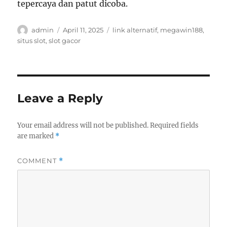
tepercaya dan patut dicoba.
Author
Posted
Tags
admin
April 11, 2025
link alternatif
,
megawin188
,
on
situs slot
,
slot gacor
Leave a Reply
Your email address will not be published.
Required fields
are marked
*
COMMENT
*