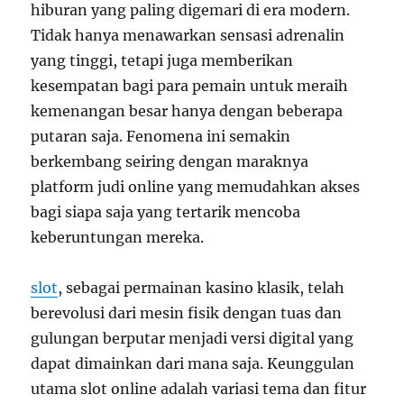
hiburan yang paling digemari di era modern.
Tidak hanya menawarkan sensasi adrenalin
yang tinggi, tetapi juga memberikan
kesempatan bagi para pemain untuk meraih
kemenangan besar hanya dengan beberapa
putaran saja. Fenomena ini semakin
berkembang seiring dengan maraknya
platform judi online yang memudahkan akses
bagi siapa saja yang tertarik mencoba
keberuntungan mereka.
slot
, sebagai permainan kasino klasik, telah
berevolusi dari mesin fisik dengan tuas dan
gulungan berputar menjadi versi digital yang
dapat dimainkan dari mana saja. Keunggulan
utama slot online adalah variasi tema dan fitur