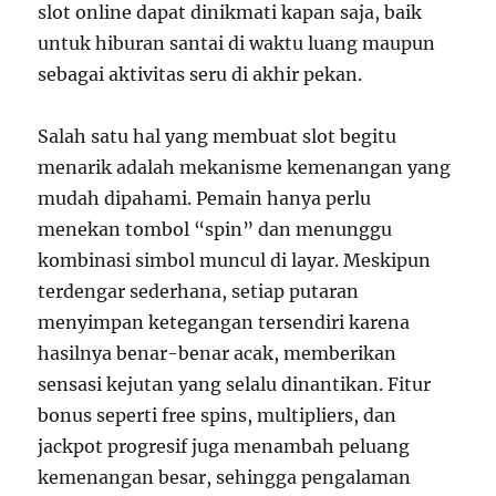
slot online dapat dinikmati kapan saja, baik
untuk hiburan santai di waktu luang maupun
sebagai aktivitas seru di akhir pekan.
Salah satu hal yang membuat slot begitu
menarik adalah mekanisme kemenangan yang
mudah dipahami. Pemain hanya perlu
menekan tombol “spin” dan menunggu
kombinasi simbol muncul di layar. Meskipun
terdengar sederhana, setiap putaran
menyimpan ketegangan tersendiri karena
hasilnya benar-benar acak, memberikan
sensasi kejutan yang selalu dinantikan. Fitur
bonus seperti free spins, multipliers, dan
jackpot progresif juga menambah peluang
kemenangan besar, sehingga pengalaman