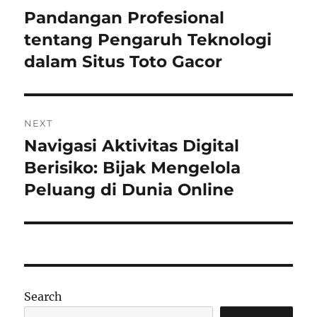
navigation
Pandangan Profesional
Previous
post:
tentang Pengaruh Teknologi
dalam Situs Toto Gacor
NEXT
Navigasi Aktivitas Digital
Next
post:
Berisiko: Bijak Mengelola
Peluang di Dunia Online
Search