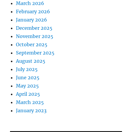
March 2026
February 2026
January 2026
December 2025
November 2025
October 2025
September 2025
August 2025
July 2025
June 2025
May 2025
April 2025
March 2025
January 2023