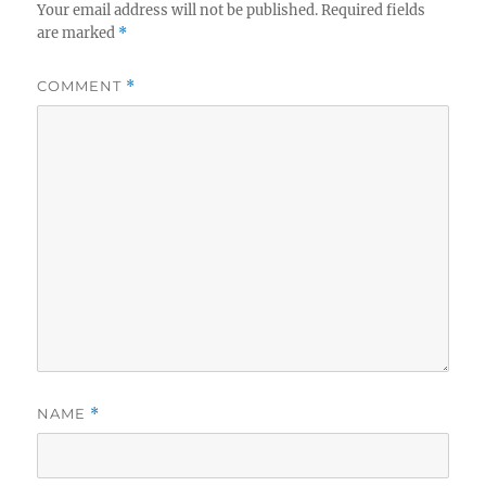
Your email address will not be published.
Required fields
are marked
*
COMMENT
*
NAME
*