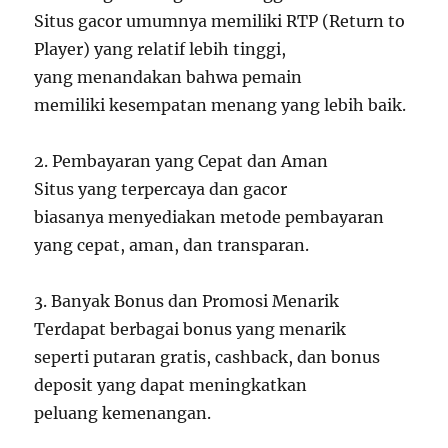
Situs gacor umumnya memiliki RTP (Return to
Player) yang relatif lebih tinggi,
yang menandakan bahwa pemain
memiliki kesempatan menang yang lebih baik.
2. Pembayaran yang Cepat dan Aman
Situs yang terpercaya dan gacor
biasanya menyediakan metode pembayaran
yang cepat, aman, dan transparan.
3. Banyak Bonus dan Promosi Menarik
Terdapat berbagai bonus yang menarik
seperti putaran gratis, cashback, dan bonus
deposit yang dapat meningkatkan
peluang kemenangan.