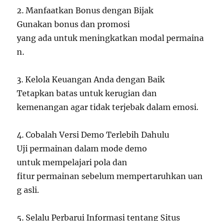
2. Manfaatkan Bonus dengan Bijak
Gunakan bonus dan promosi
yang ada untuk meningkatkan modal permaina
n.
3. Kelola Keuangan Anda dengan Baik
Tetapkan batas untuk kerugian dan
kemenangan agar tidak terjebak dalam emosi.
4. Cobalah Versi Demo Terlebih Dahulu
Uji permainan dalam mode demo
untuk mempelajari pola dan
fitur permainan sebelum mempertaruhkan uan
g asli.
5. Selalu Perbarui Informasi tentang Situs