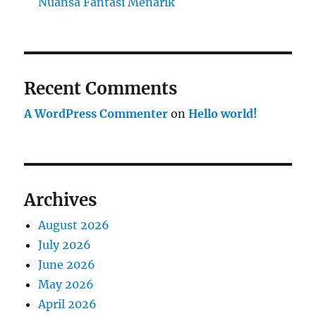
Nuansa Fantasi Menarik
Recent Comments
A WordPress Commenter
on
Hello world!
Archives
August 2026
July 2026
June 2026
May 2026
April 2026