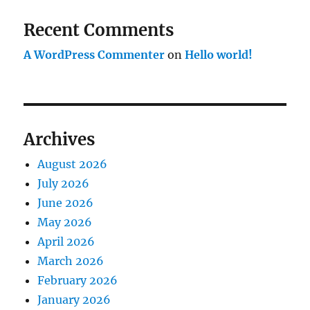
Recent Comments
A WordPress Commenter
on
Hello world!
Archives
August 2026
July 2026
June 2026
May 2026
April 2026
March 2026
February 2026
January 2026