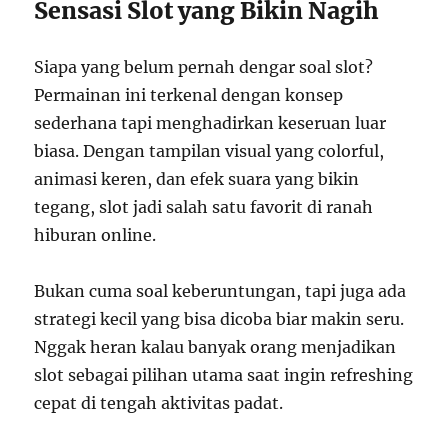
Sensasi Slot yang Bikin Nagih
Siapa yang belum pernah dengar soal slot?
Permainan ini terkenal dengan konsep
sederhana tapi menghadirkan keseruan luar
biasa. Dengan tampilan visual yang colorful,
animasi keren, dan efek suara yang bikin
tegang, slot jadi salah satu favorit di ranah
hiburan online.
Bukan cuma soal keberuntungan, tapi juga ada
strategi kecil yang bisa dicoba biar makin seru.
Nggak heran kalau banyak orang menjadikan
slot sebagai pilihan utama saat ingin refreshing
cepat di tengah aktivitas padat.