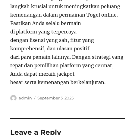
langkah krusial untuk meningkatkan peluang
kemenangan dalam permainan Togel online.
Pastikan Anda selalu bermain
di platform yang terpercaya
dengan lisensi yang sah, fitur yang
komprehensif, dan ulasan positif
dari para pemain lainnya. Dengan strategi yang
tepat dan pemilihan platform yang cermat,
Anda dapat meraih jackpot
besar serta kemenangan berkelanjutan.
Author
Posted
admin
September 3, 2025
on
Leave a Reply