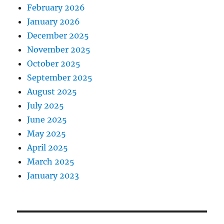
February 2026
January 2026
December 2025
November 2025
October 2025
September 2025
August 2025
July 2025
June 2025
May 2025
April 2025
March 2025
January 2023