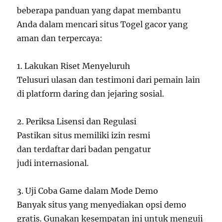
beberapa panduan yang dapat membantu
Anda dalam mencari situs Togel gacor yang
aman dan terpercaya:
1. Lakukan Riset Menyeluruh
Telusuri ulasan dan testimoni dari pemain lain
di platform daring dan jejaring sosial.
2. Periksa Lisensi dan Regulasi
Pastikan situs memiliki izin resmi
dan terdaftar dari badan pengatur
judi internasional.
3. Uji Coba Game dalam Mode Demo
Banyak situs yang menyediakan opsi demo
gratis. Gunakan kesempatan ini untuk menguji