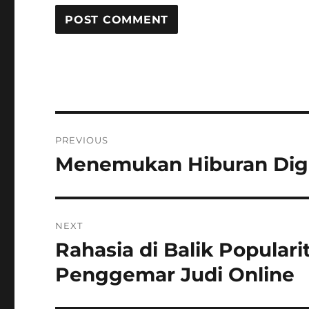
Post
PREVIOUS
navigation
Menemukan Hiburan Digit
Previous
post:
NEXT
Rahasia di Balik Populari
Next
post:
Penggemar Judi Online