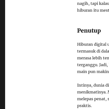
nagih, tapi kala
hiburan itu mes
Penutup
Hiburan digital 
termasuk di da
merasa lebih ten
terganggu. Jadi
main pun makin
Intinya, dunia d
menikmatinya. M
melepas penat, 
praktis.