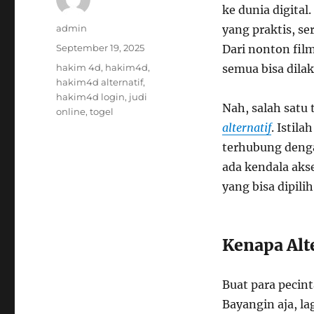
ke dunia digital
Author
admin
yang praktis, se
Posted
September 19, 2025
Dari nonton fil
on
Tags
hakim 4d
,
hakim4d
,
semua bisa dila
hakim4d alternatif
,
hakim4d login
,
judi
Nah, salah satu 
online
,
togel
alternatif
. Istil
terhubung denga
ada kendala akse
yang bisa dipil
Kenapa Alte
Buat para pecint
Bayangin aja, la