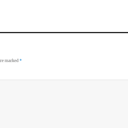
 are marked
*