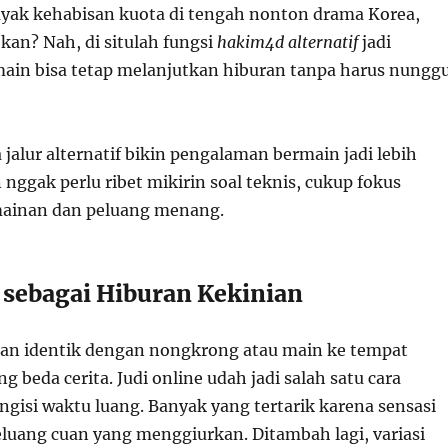
ayak kehabisan kuota di tengah nonton drama Korea,
kan? Nah, di situlah fungsi
hakim4d alternatif
jadi
ain bisa tetap melanjutkan hiburan tanpa harus nungg
a jalur alternatif bikin pengalaman bermain jadi lebih
ggak perlu ribet mikirin soal teknis, cukup fokus
ainan dan peluang menang.
e sebagai Hiburan Kekinian
ran identik dengan nongkrong atau main ke tempat
g beda cerita. Judi online udah jadi salah satu cara
ngisi waktu luang. Banyak yang tertarik karena sensasi
eluang cuan yang menggiurkan. Ditambah lagi, variasi