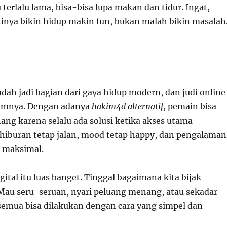
u terlalu lama, bisa-bisa lupa makan dan tidur. Ingat,
tinya bikin hidup makin fun, bukan malah bikin masalah
udah jadi bagian dari gaya hidup modern, dan judi online
lamnya. Dengan adanya
hakim4d alternatif
, pemain bisa
ang karena selalu ada solusi ketika akses utama
, hiburan tetap jalan, mood tetap happy, dan pengalaman
 maksimal.
igital itu luas banget. Tinggal bagaimana kita bijak
au seru-seruan, nyari peluang menang, atau sekadar
semua bisa dilakukan dengan cara yang simpel dan