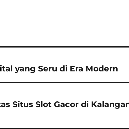
al yang Seru di Era Modern
tas Situs Slot Gacor di Kalanga