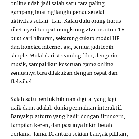
online udah jadi salah satu cara paling
gampang buat ngilangin penat setelah
aktivitas sehari-hari. Kalau dulu orang harus
ribet nyari tempat nongkrong atau nonton TV
buat cari hiburan, sekarang cukup modal HP
dan koneksi internet aja, semua jadi lebih
simple. Mulai dari streaming film, dengerin
musik, sampai ikut keseruan game online,
semuanya bisa dilakukan dengan cepat dan
fleksibel.
Salah satu bentuk hiburan digital yang lagi
naik daun adalah dunia permainan interaktif.
Banyak platform yang hadir dengan fitur seru,
tampilan keren, dan pastinya bikin betah
berlama-lama. Di antara sekian banyak pilihan,