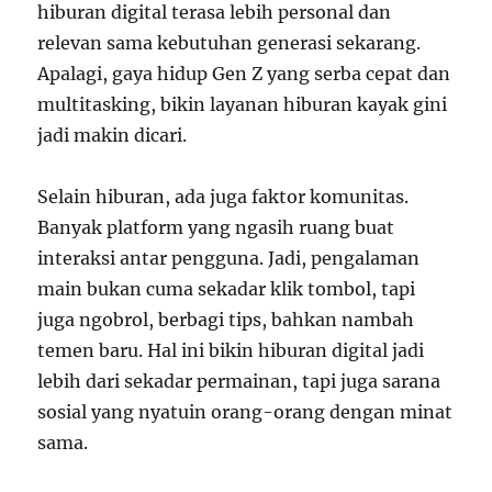
hiburan digital terasa lebih personal dan
relevan sama kebutuhan generasi sekarang.
Apalagi, gaya hidup Gen Z yang serba cepat dan
multitasking, bikin layanan hiburan kayak gini
jadi makin dicari.
Selain hiburan, ada juga faktor komunitas.
Banyak platform yang ngasih ruang buat
interaksi antar pengguna. Jadi, pengalaman
main bukan cuma sekadar klik tombol, tapi
juga ngobrol, berbagi tips, bahkan nambah
temen baru. Hal ini bikin hiburan digital jadi
lebih dari sekadar permainan, tapi juga sarana
sosial yang nyatuin orang-orang dengan minat
sama.