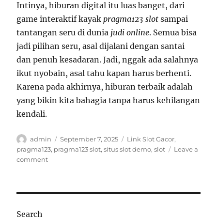
Intinya, hiburan digital itu luas banget, dari
game interaktif kayak
pragma123 slot
sampai
tantangan seru di dunia
judi online
. Semua bisa
jadi pilihan seru, asal dijalani dengan santai
dan penuh kesadaran. Jadi, nggak ada salahnya
ikut nyobain, asal tahu kapan harus berhenti.
Karena pada akhirnya, hiburan terbaik adalah
yang bikin kita bahagia tanpa harus kehilangan
kendali.
Author
Posted
Tags
admin
September 7, 2025
Link Slot Gacor
,
on
pragma123
,
pragma123 slot
,
situs slot demo
,
slot
Leave a
on
comment
Menikmati
Hiburan
Digital
Tanpa
Ribet
Search