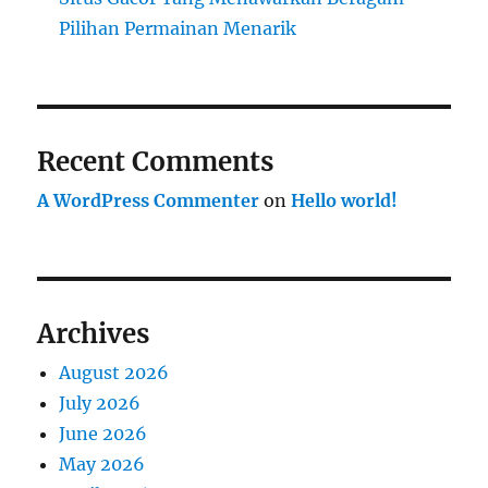
Pilihan Permainan Menarik
Recent Comments
A WordPress Commenter
on
Hello world!
Archives
August 2026
July 2026
June 2026
May 2026