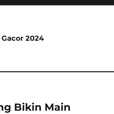
t Gacor 2024
ang Bikin Main