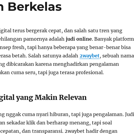
 Berkelas
gital terus bergerak cepat, dan salah satu tren yang
ehilangan pamornya adalah
judi online
. Banyak platform
nsep fresh, tapi hanya beberapa yang benar-benar bisa
rasa betah. Salah satunya adalah
2waybet
, sebuah nama
ing dibicarakan karena menghadirkan pengalaman
an cuma seru, tapi juga terasa profesional.
gital yang Makin Relevan
ng nggak cuma nyari hiburan, tapi juga pengalaman. Jud
an sekadar klik dan berharap menang, tapi soal
epatan, dan transparansi. 2waybet hadir dengan