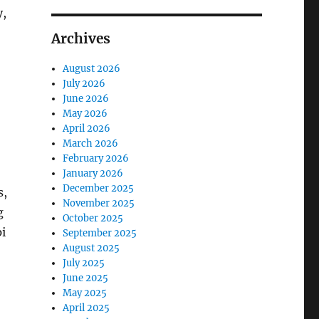
y,
Archives
August 2026
July 2026
June 2026
May 2026
April 2026
March 2026
February 2026
January 2026
December 2025
s,
November 2025
g
October 2025
i
September 2025
August 2025
July 2025
June 2025
May 2025
April 2025