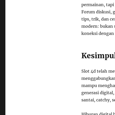
permainan, tapi 
Forum diskusi, g
tips, trik, dan 
modern: bukan s
koneksi dengan 
Kesimpu
Slot 4d telah me
menggabungkan a
mampu menghadi
generasi digital
santai, catchy, 
Hiburan digital 