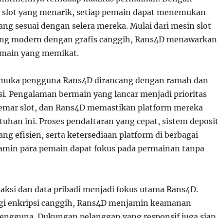
 slot yang menarik, setiap pemain dapat menemukan
ang sesuai dengan selera mereka. Mulai dari mesin slot
yang modern dengan grafis canggih, Rans4D menawarkan
main yang memikat.
armuka pengguna Rans4D dirancang dengan ramah dan
i. Pengalaman bermain yang lancar menjadi prioritas
emar slot, dan Rans4D memastikan platform mereka
han ini. Proses pendaftaran yang cepat, sistem deposi
ng efisien, serta ketersediaan platform di berbagai
amin para pemain dapat fokus pada permainan tanpa
ksi dan data pribadi menjadi fokus utama Rans4D.
gi enkripsi canggih, Rans4D menjamin keamanan
pengguna. Dukungan pelanggan yang responsif juga siap