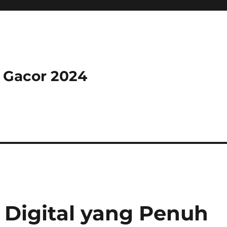
t Gacor 2024
Digital yang Penuh