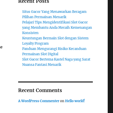
Recent Posts
Situs Gacor Yang Menawarkan Beragam
Pilihan Permainan Menarik
Pelajari Tips Mengidentifikasi Slot Gacor
yang Membantu Anda Meraih Kemenangan
Konsisten
Keuntungan Bermain Slot dengan Sistem
Loyalty Program
ne
Panduan Mengurangi Risiko Kecanduan
Permainan Slot Digital
Slot Gacor Bertema Kastel Naga yang Sarat
Nuansa Fantasi Menarik
Recent Comments
A WordPress Commenter
on
Hello world!