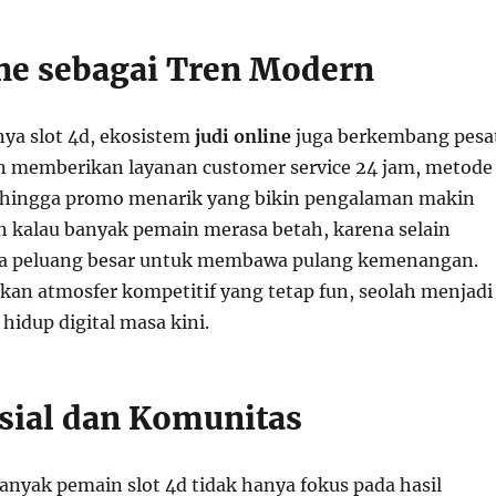
ine sebagai Tren Modern
nya slot 4d, ekosistem
judi online
juga berkembang pesa
 memberikan layanan customer service 24 jam, metode
, hingga promo menarik yang bikin pengalaman makin
an kalau banyak pemain merasa betah, karena selain
uga peluang besar untuk membawa pulang kemenangan.
akan atmosfer kompetitif yang tetap fun, seolah menjadi
 hidup digital masa kini.
sial dan Komunitas
anyak pemain slot 4d tidak hanya fokus pada hasil