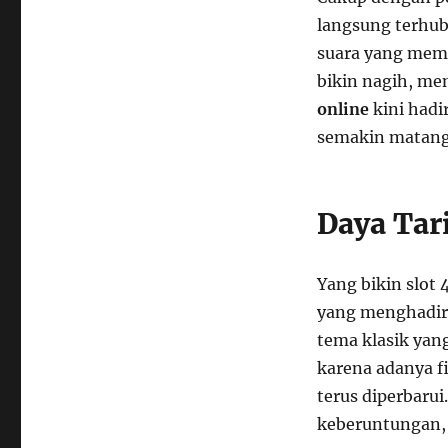
dan
Keseruan
langsung terhub
suara yang mema
bikin nagih, me
online
kini had
semakin matang,
Daya Tar
Yang bikin slot
yang menghadirk
tema klasik yang
karena adanya f
terus diperbaru
keberuntungan, 