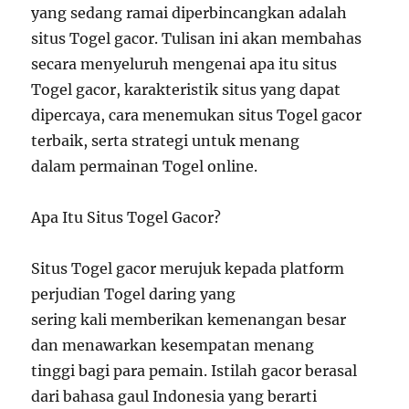
yang sedang ramai diperbincangkan adalah
situs Togel gacor. Tulisan ini akan membahas
secara menyeluruh mengenai apa itu situs
Togel gacor, karakteristik situs yang dapat
dipercaya, cara menemukan situs Togel gacor
terbaik, serta strategi untuk menang
dalam permainan Togel online.
Apa Itu Situs Togel Gacor?
Situs Togel gacor merujuk kepada platform
perjudian Togel daring yang
sering kali memberikan kemenangan besar
dan menawarkan kesempatan menang
tinggi bagi para pemain. Istilah gacor berasal
dari bahasa gaul Indonesia yang berarti