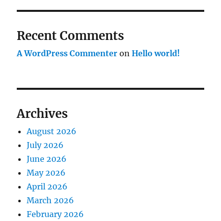
Recent Comments
A WordPress Commenter
on
Hello world!
Archives
August 2026
July 2026
June 2026
May 2026
April 2026
March 2026
February 2026