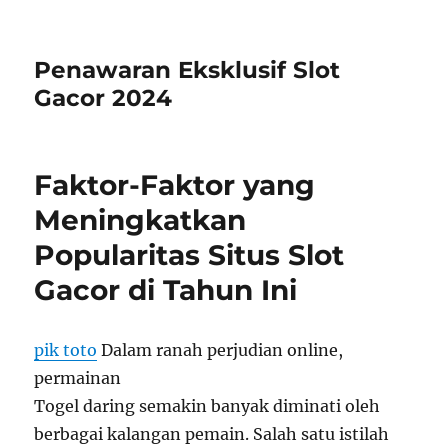
Penawaran Eksklusif Slot
Gacor 2024
Faktor-Faktor yang
Meningkatkan
Popularitas Situs Slot
Gacor di Tahun Ini
pik toto
Dalam ranah perjudian online,
permainan
Togel daring semakin banyak diminati oleh
berbagai kalangan pemain. Salah satu istilah