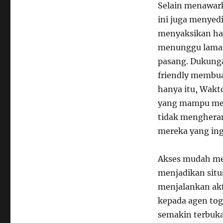
Selain menawark
ini juga menyed
menyaksikan has
menunggu lama 
pasang. Dukunga
friendly membu
hanya itu, Wakt
yang mampu men
tidak mengheran
mereka yang ing
Akses mudah mel
menjadikan situs
menjalankan akt
kepada agen tog
semakin terbuka 