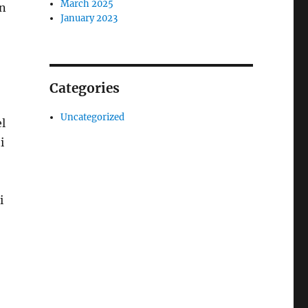
March 2025
an
January 2023
Categories
Uncategorized
l
i
i