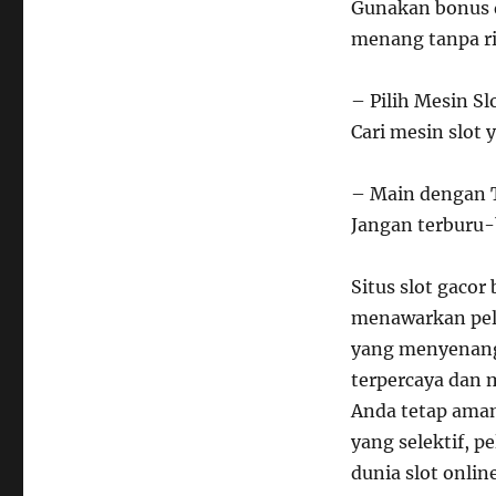
Gunakan bonus d
menang tanpa ri
– Pilih Mesin Sl
Cari mesin slot
– Main dengan 
Jangan terburu-
Situs slot gacor
menawarkan pel
yang menyenangk
terpercaya dan m
Anda tetap aman.
yang selektif, 
dunia slot onlin