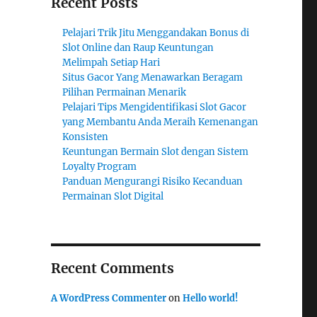
Recent Posts
Pelajari Trik Jitu Menggandakan Bonus di
Slot Online dan Raup Keuntungan
Melimpah Setiap Hari
Situs Gacor Yang Menawarkan Beragam
Pilihan Permainan Menarik
Pelajari Tips Mengidentifikasi Slot Gacor
yang Membantu Anda Meraih Kemenangan
Konsisten
Keuntungan Bermain Slot dengan Sistem
Loyalty Program
Panduan Mengurangi Risiko Kecanduan
Permainan Slot Digital
Recent Comments
A WordPress Commenter
on
Hello world!