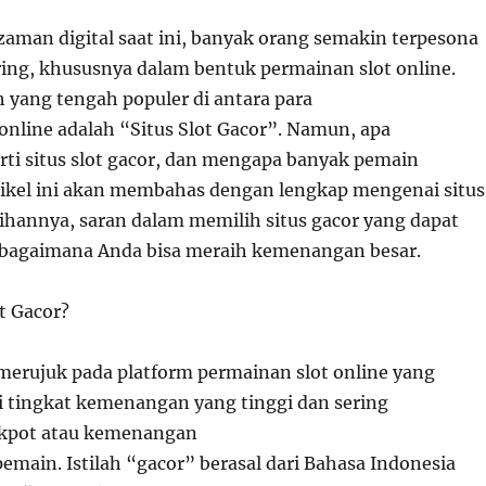
aman digital saat ini, banyak orang semakin terpesona
ring, khususnya dalam bentuk permainan slot online.
ah yang tengah populer di antara para
online adalah “Situs Slot Gacor”. Namun, apa
rti situs slot gacor, dan mengapa banyak pemain
ikel ini akan membahas dengan lengkap mengenai situs
bihannya, saran dalam memilih situs gacor yang dapat
a bagaimana Anda bisa meraih kemenangan besar.
ot Gacor?
 merujuk pada platform permainan slot online yang
i tingkat kemenangan yang tinggi dan sering
kpot atau kemenangan
pemain. Istilah “gacor” berasal dari Bahasa Indonesia