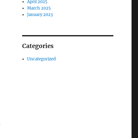
April 2025
March 2025
January 2023
Categories
Uncategorized
h