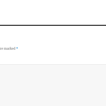
 are marked
*