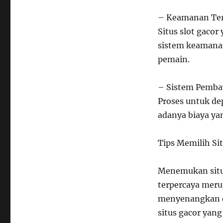
– Keamanan Te
Situs slot gacor
sistem keamanan
pemain.
– Sistem Pemba
Proses untuk de
adanya biaya yan
Tips Memilih Sit
Menemukan situs
terpercaya mer
menyenangkan d
situs gacor yang