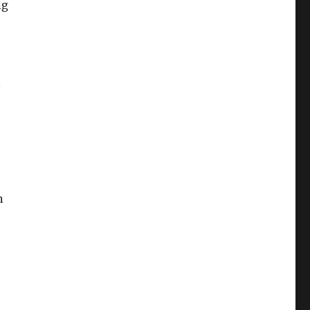
ng
.
n