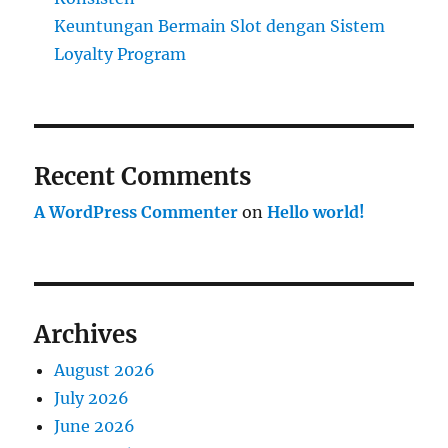
Keuntungan Bermain Slot dengan Sistem
Loyalty Program
Recent Comments
A WordPress Commenter
on
Hello world!
Archives
August 2026
July 2026
June 2026