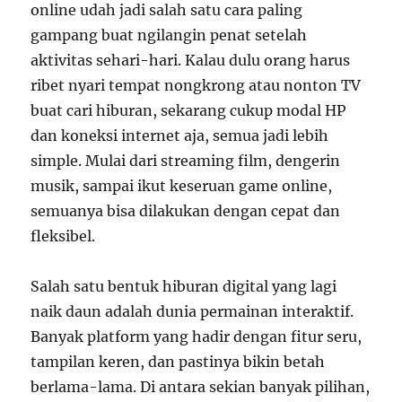
online udah jadi salah satu cara paling
gampang buat ngilangin penat setelah
aktivitas sehari-hari. Kalau dulu orang harus
ribet nyari tempat nongkrong atau nonton TV
buat cari hiburan, sekarang cukup modal HP
dan koneksi internet aja, semua jadi lebih
simple. Mulai dari streaming film, dengerin
musik, sampai ikut keseruan game online,
semuanya bisa dilakukan dengan cepat dan
fleksibel.
Salah satu bentuk hiburan digital yang lagi
naik daun adalah dunia permainan interaktif.
Banyak platform yang hadir dengan fitur seru,
tampilan keren, dan pastinya bikin betah
berlama-lama. Di antara sekian banyak pilihan,