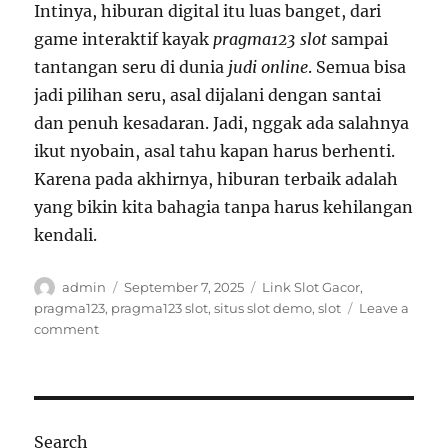
Intinya, hiburan digital itu luas banget, dari
game interaktif kayak
pragma123 slot
sampai
tantangan seru di dunia
judi online
. Semua bisa
jadi pilihan seru, asal dijalani dengan santai
dan penuh kesadaran. Jadi, nggak ada salahnya
ikut nyobain, asal tahu kapan harus berhenti.
Karena pada akhirnya, hiburan terbaik adalah
yang bikin kita bahagia tanpa harus kehilangan
kendali.
Author
Posted
Tags
admin
September 7, 2025
Link Slot Gacor
,
on
pragma123
,
pragma123 slot
,
situs slot demo
,
slot
Leave a
on
comment
Menikmati
Hiburan
Digital
Tanpa
Ribet
Search