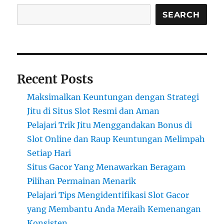
dan
Seru
SEARCH
Banget
Recent Posts
Maksimalkan Keuntungan dengan Strategi
Jitu di Situs Slot Resmi dan Aman
Pelajari Trik Jitu Menggandakan Bonus di
Slot Online dan Raup Keuntungan Melimpah
Setiap Hari
Situs Gacor Yang Menawarkan Beragam
Pilihan Permainan Menarik
Pelajari Tips Mengidentifikasi Slot Gacor
yang Membantu Anda Meraih Kemenangan
Konsisten