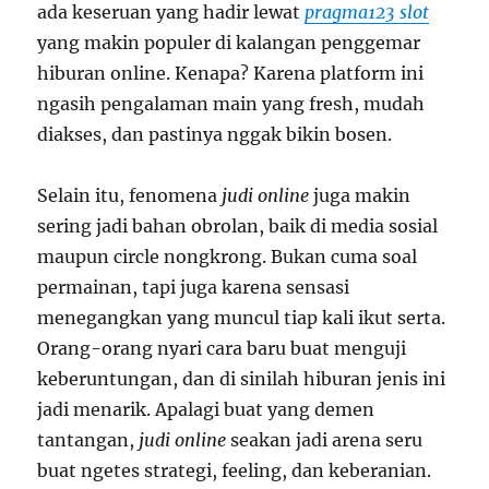
ada keseruan yang hadir lewat
pragma123 slot
yang makin populer di kalangan penggemar
hiburan online. Kenapa? Karena platform ini
ngasih pengalaman main yang fresh, mudah
diakses, dan pastinya nggak bikin bosen.
Selain itu, fenomena
judi online
juga makin
sering jadi bahan obrolan, baik di media sosial
maupun circle nongkrong. Bukan cuma soal
permainan, tapi juga karena sensasi
menegangkan yang muncul tiap kali ikut serta.
Orang-orang nyari cara baru buat menguji
keberuntungan, dan di sinilah hiburan jenis ini
jadi menarik. Apalagi buat yang demen
tantangan,
judi online
seakan jadi arena seru
buat ngetes strategi, feeling, dan keberanian.