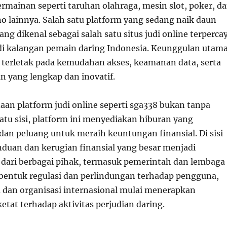
ermainan seperti taruhan olahraga, mesin slot, poker, d
o lainnya. Salah satu platform yang sedang naik daun
yang dikenal sebagai salah satu situs judi online terperca
i kalangan pemain daring Indonesia. Keunggulan utam
ni terletak pada kemudahan akses, keamanan data, serta
n yang lengkap dan inovatif.
an platform judi online seperti sga338 bukan tanpa
satu sisi, platform ini menyediakan hiburan yang
n peluang untuk meraih keuntungan finansial. Di sisi
anduan dan kerugian finansial yang besar menjadi
s dari berbagai pihak, termasuk pemerintah dan lembaga
i bentuk regulasi dan perlindungan terhadap pengguna,
 dan organisasi internasional mulai menerapkan
etat terhadap aktivitas perjudian daring.