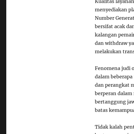
Kualitas layana
menyediakan pla
Number Generat
bersifat acak d
kalangan pemain.
dan withdraw y
melakukan trans
Fenomena judi o
dalam beberapa 
dan perangkat m
berperan dalam 
bertanggung jaw
batas kemampu
Tidak kalah pen