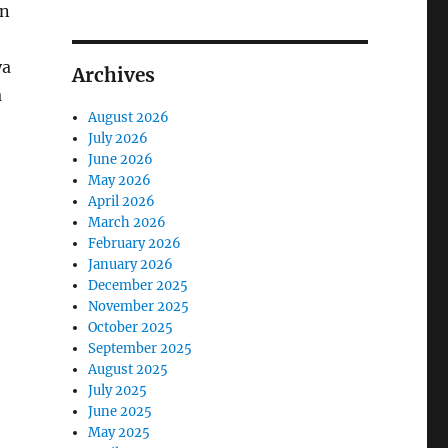
an
ya
Archives
a
August 2026
July 2026
June 2026
May 2026
April 2026
March 2026
February 2026
January 2026
December 2025
November 2025
October 2025
September 2025
August 2025
July 2025
June 2025
May 2025