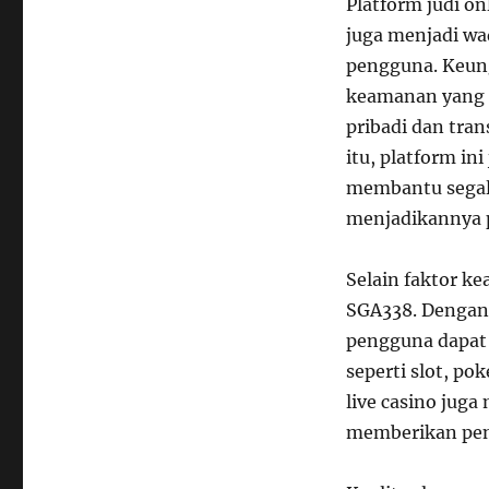
Digital
Platform judi on
Melalui
juga menjadi w
Platform
pengguna. Keung
Terpercaya
dan
keamanan yang t
Aman
pribadi dan tran
itu, platform i
membantu segal
menjadikannya p
Selain faktor k
SGA338. Dengan 
pengguna dapat
seperti slot, po
live casino juga
memberikan pen