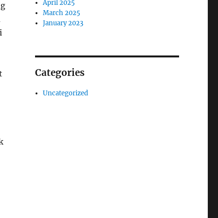
April 2025
ng
March 2025
a
January 2023
i
Categories
t
Uncategorized
k
-