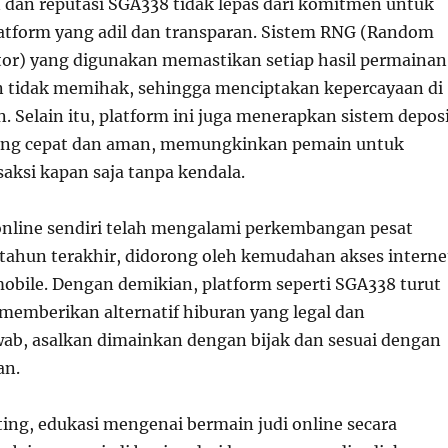
n dan reputasi SGA338 tidak lepas dari komitmen untuk
tform yang adil dan transparan. Sistem RNG (Random
or) yang digunakan memastikan setiap hasil permainan
an tidak memihak, sehingga menciptakan kepercayaan di
 Selain itu, platform ini juga menerapkan sistem depos
ang cepat dan aman, memungkinkan pemain untuk
aksi kapan saja tanpa kendala.
nline sendiri telah mengalami perkembangan pesat
tahun terakhir, didorong oleh kemudahan akses interne
obile. Dengan demikian, platform seperti SGA338 turut
memberikan alternatif hiburan yang legal dan
ab, asalkan dimainkan dengan bijak dan sesuai dengan
an.
ting, edukasi mengenai bermain judi online secara