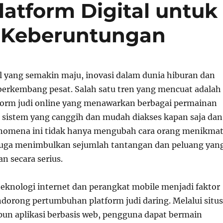
atform Digital untuk
s Keberuntungan
al yang semakin maju, inovasi dalam dunia hiburan dan
 berkembang pesat. Salah satu tren yang mencuat adalah
orm judi online yang menawarkan berbagai permainan
sistem yang canggih dan mudah diakses kapan saja dan
enomena ini tidak hanya mengubah cara orang menikmat
 juga menimbulkan sejumlah tantangan dan peluang yan
an secara serius.
knologi internet dan perangkat mobile menjadi faktor
orong pertumbuhan platform judi daring. Melalui situ
pun aplikasi berbasis web, pengguna dapat bermain