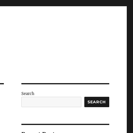
Search
SEARCH