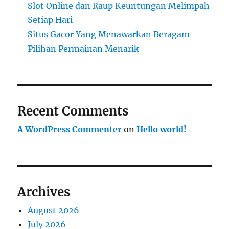
Slot Online dan Raup Keuntungan Melimpah
Setiap Hari
Situs Gacor Yang Menawarkan Beragam
Pilihan Permainan Menarik
Recent Comments
A WordPress Commenter
on
Hello world!
Archives
August 2026
July 2026