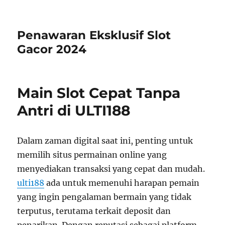
Penawaran Eksklusif Slot
Gacor 2024
Main Slot Cepat Tanpa
Antri di ULTI188
Dalam zaman digital saat ini, penting untuk
memilih situs permainan online yang
menyediakan transaksi yang cepat dan mudah.
ulti188
ada untuk memenuhi harapan pemain
yang ingin pengalaman bermain yang tidak
terputus, terutama terkait deposit dan