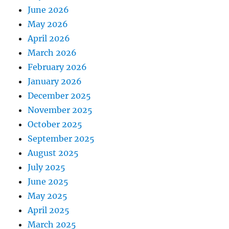
June 2026
May 2026
April 2026
March 2026
February 2026
January 2026
December 2025
November 2025
October 2025
September 2025
August 2025
July 2025
June 2025
May 2025
April 2025
March 2025