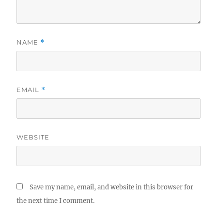
NAME
*
EMAIL
*
WEBSITE
Save my name, email, and website in this browser for
the next time I comment.