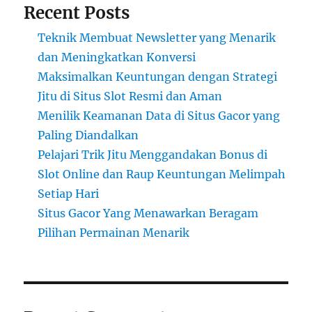
Recent Posts
Teknik Membuat Newsletter yang Menarik
dan Meningkatkan Konversi
Maksimalkan Keuntungan dengan Strategi
Jitu di Situs Slot Resmi dan Aman
Menilik Keamanan Data di Situs Gacor yang
Paling Diandalkan
Pelajari Trik Jitu Menggandakan Bonus di
Slot Online dan Raup Keuntungan Melimpah
Setiap Hari
Situs Gacor Yang Menawarkan Beragam
Pilihan Permainan Menarik