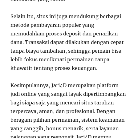
Selain itu, situs ini juga mendukung berbagai
metode pembayaran populer yang
memudahkan proses deposit dan penarikan
dana. Transaksi dapat dilakukan dengan cepat
tanpa biaya tambahan, sehingga pemain bisa
lebih fokus menikmati permainan tanpa
khawatir tentang proses keuangan.
Kesimpulannya, Jari4D merupakan platform
judi online yang sangat layak dipertimbangkan
bagi siapa saja yang mencari situs taruhan
terpercaya, aman, dan profesional. Dengan
beragam pilihan permainan, sistem keamanan
yang canggih, bonus menarik, serta layanan
pelanggan yang responsif, Jari4D mampu