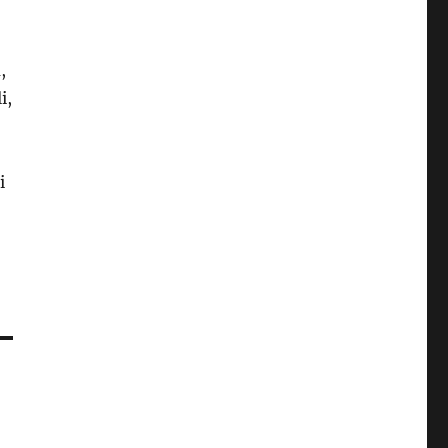
,
i,
i