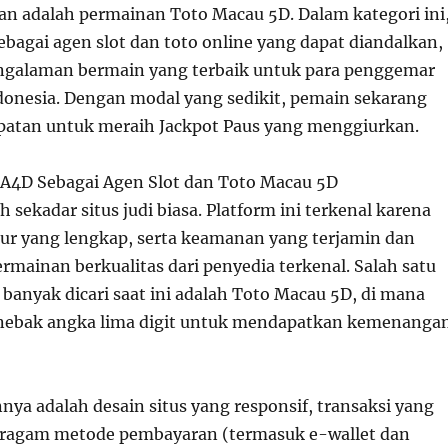
an adalah permainan Toto Macau 5D. Dalam kategori ini
bagai agen slot dan toto online yang dapat diandalkan,
galaman bermain yang terbaik untuk para penggemar
Indonesia. Dengan modal yang sedikit, pemain sekarang
atan untuk meraih Jackpot Paus yang menggiurkan.
A4D Sebagai Agen Slot dan Toto Macau 5D
sekadar situs judi biasa. Platform ini terkenal karena
ur yang lengkap, serta keamanan yang terjamin dan
ermainan berkualitas dari penyedia terkenal. Salah satu
banyak dicari saat ini adalah Toto Macau 5D, di mana
nebak angka lima digit untuk mendapatkan kemenanga
ya adalah desain situs yang responsif, transaksi yang
eragam metode pembayaran (termasuk e-wallet dan