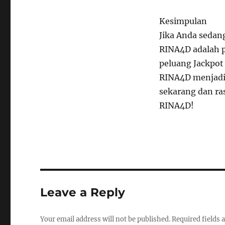
Kesimpulan
Jika Anda sedang
RINA4D adalah p
peluang Jackpot 
RINA4D menjadi 
sekarang dan ra
RINA4D!
Leave a Reply
Your email address will not be published.
Required fields