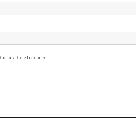
 the next time I comment.