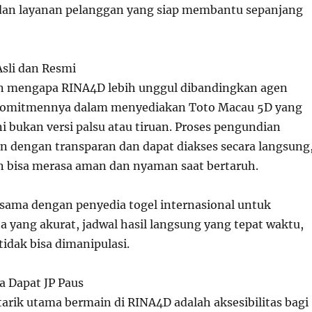
 dan layanan pelanggan yang siap membantu sepanjang
sli dan Resmi
an mengapa RINA4D lebih unggul dibandingkan agen
 komitmennya dalam menyediakan Toto Macau 5D yang
Ini bukan versi palsu atau tiruan. Proses pengundian
n dengan transparan dan dapat diakses secara langsung
 bisa merasa aman dan nyaman saat bertaruh.
sama dengan penyedia togel internasional untuk
 yang akurat, jadwal hasil langsung yang tepat waktu,
 tidak bisa dimanipulasi.
a Dapat JP Paus
tarik utama bermain di RINA4D adalah aksesibilitas bagi