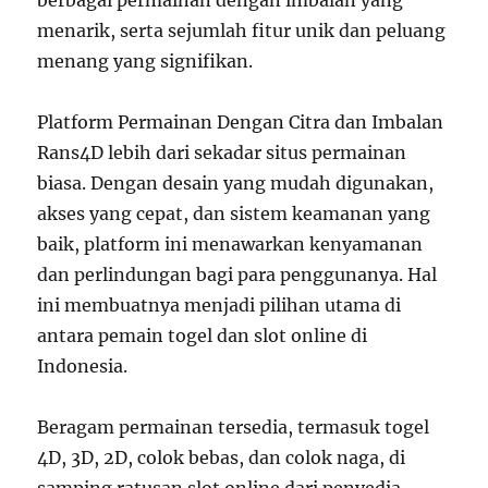
berbagai permainan dengan imbalan yang
menarik, serta sejumlah fitur unik dan peluang
menang yang signifikan.
Platform Permainan Dengan Citra dan Imbalan
Rans4D lebih dari sekadar situs permainan
biasa. Dengan desain yang mudah digunakan,
akses yang cepat, dan sistem keamanan yang
baik, platform ini menawarkan kenyamanan
dan perlindungan bagi para penggunanya. Hal
ini membuatnya menjadi pilihan utama di
antara pemain togel dan slot online di
Indonesia.
Beragam permainan tersedia, termasuk togel
4D, 3D, 2D, colok bebas, dan colok naga, di