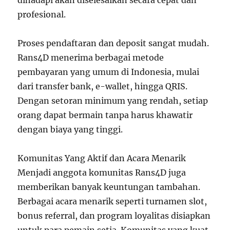
dihadapi akan diselesaikan secara cepat dan
profesional.
Proses pendaftaran dan deposit sangat mudah.
Rans4D menerima berbagai metode
pembayaran yang umum di Indonesia, mulai
dari transfer bank, e-wallet, hingga QRIS.
Dengan setoran minimum yang rendah, setiap
orang dapat bermain tanpa harus khawatir
dengan biaya yang tinggi.
Komunitas Yang Aktif dan Acara Menarik
Menjadi anggota komunitas Rans4D juga
memberikan banyak keuntungan tambahan.
Berbagai acara menarik seperti turnamen slot,
bonus referral, dan program loyalitas disiapkan