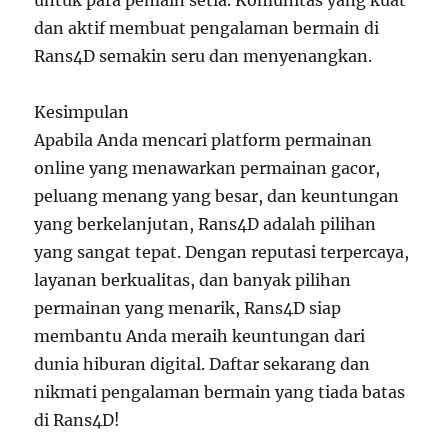
untuk para pemain setia. Komunitas yang kuat
dan aktif membuat pengalaman bermain di
Rans4D semakin seru dan menyenangkan.
Kesimpulan
Apabila Anda mencari platform permainan
online yang menawarkan permainan gacor,
peluang menang yang besar, dan keuntungan
yang berkelanjutan, Rans4D adalah pilihan
yang sangat tepat. Dengan reputasi terpercaya,
layanan berkualitas, dan banyak pilihan
permainan yang menarik, Rans4D siap
membantu Anda meraih keuntungan dari
dunia hiburan digital. Daftar sekarang dan
nikmati pengalaman bermain yang tiada batas
di Rans4D!