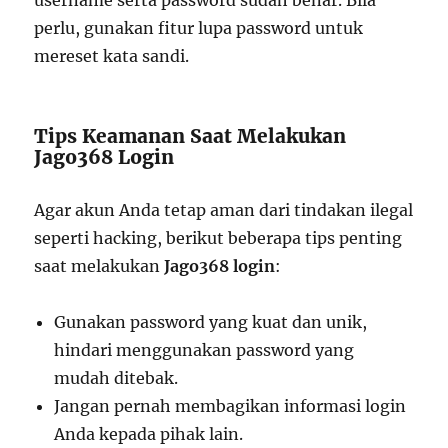
username serta password sudah benar. Bila
perlu, gunakan fitur lupa password untuk
mereset kata sandi.
Tips Keamanan Saat Melakukan
Jago368 Login
Agar akun Anda tetap aman dari tindakan ilegal
seperti hacking, berikut beberapa tips penting
saat melakukan
Jago368 login
:
Gunakan password yang kuat dan unik,
hindari menggunakan password yang
mudah ditebak.
Jangan pernah membagikan informasi login
Anda kepada pihak lain.