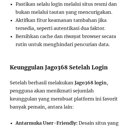
Pastikan selalu login melalui situs resmi dan
bukan melalui tautan yang mencurigakan.
Aktifkan fitur keamanan tambahan jika
tersedia, seperti autentikasi dua faktor.
Bersihkan cache dan riwayat browser secara
rutin untuk menghindari pencurian data.
Keunggulan Jago368 Setelah Login
Setelah berhasil melakukan
Jago368 login
,
pengguna akan menikmati sejumlah
keunggulan yang membuat platform ini favorit
banyak pemain, antara lain:
Antarmuka User-Friendly:
Desain situs yang