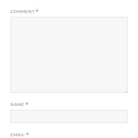
COMMENT
*
NAME
*
EMAIL
*