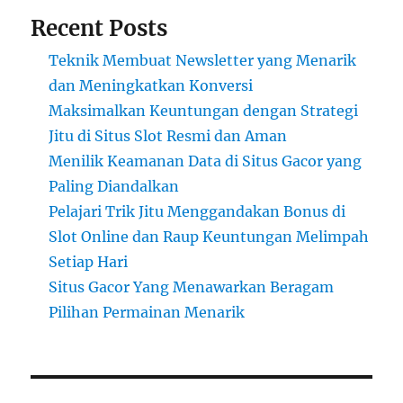
Recent Posts
Teknik Membuat Newsletter yang Menarik
dan Meningkatkan Konversi
Maksimalkan Keuntungan dengan Strategi
Jitu di Situs Slot Resmi dan Aman
Menilik Keamanan Data di Situs Gacor yang
Paling Diandalkan
Pelajari Trik Jitu Menggandakan Bonus di
Slot Online dan Raup Keuntungan Melimpah
Setiap Hari
Situs Gacor Yang Menawarkan Beragam
Pilihan Permainan Menarik