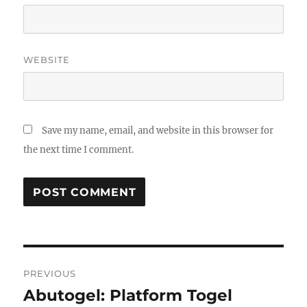
WEBSITE
Save my name, email, and website in this browser for
the next time I comment.
Post
PREVIOUS
navigation
Abutogel: Platform Togel
Previous