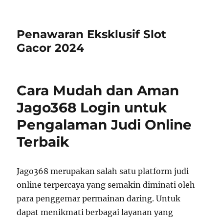
Penawaran Eksklusif Slot
Gacor 2024
Cara Mudah dan Aman
Jago368 Login untuk
Pengalaman Judi Online
Terbaik
Jago368 merupakan salah satu platform judi
online terpercaya yang semakin diminati oleh
para penggemar permainan daring. Untuk
dapat menikmati berbagai layanan yang