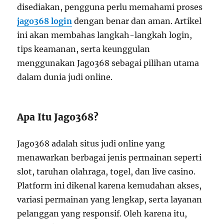
disediakan, pengguna perlu memahami proses
jago368 login
dengan benar dan aman. Artikel
ini akan membahas langkah-langkah login,
tips keamanan, serta keunggulan
menggunakan Jago368 sebagai pilihan utama
dalam dunia judi online.
Apa Itu Jago368?
Jago368 adalah situs judi online yang
menawarkan berbagai jenis permainan seperti
slot, taruhan olahraga, togel, dan live casino.
Platform ini dikenal karena kemudahan akses,
variasi permainan yang lengkap, serta layanan
pelanggan yang responsif. Oleh karena itu,