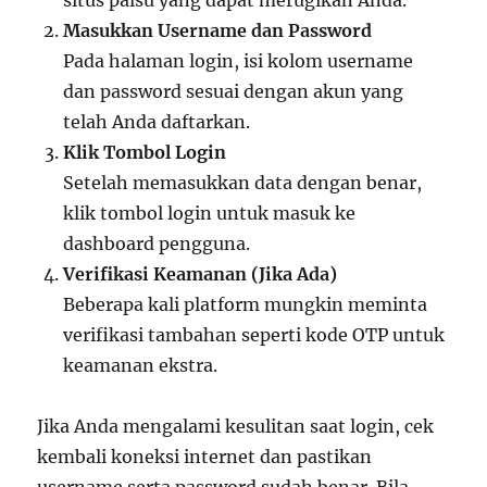
situs palsu yang dapat merugikan Anda.
Masukkan Username dan Password
Pada halaman login, isi kolom username
dan password sesuai dengan akun yang
telah Anda daftarkan.
Klik Tombol Login
Setelah memasukkan data dengan benar,
klik tombol login untuk masuk ke
dashboard pengguna.
Verifikasi Keamanan (Jika Ada)
Beberapa kali platform mungkin meminta
verifikasi tambahan seperti kode OTP untuk
keamanan ekstra.
Jika Anda mengalami kesulitan saat login, cek
kembali koneksi internet dan pastikan