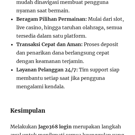
mudah dinavigasi membuat pengguna
nyaman saat bermain.
Beragam Pilihan Permainan:
Mulai dari slot,
live casino, hingga taruhan olahraga, semua
tersedia dalam satu platform.
Transaksi Cepat dan Aman:
Proses deposit
dan penarikan dana berlangsung cepat
dengan keamanan terjamin.
Layanan Pelanggan 24/7:
Tim support siap
membantu setiap saat jika pengguna
mengalami kendala.
Kesimpulan
Melakukan
Jago368 login
merupakan langkah