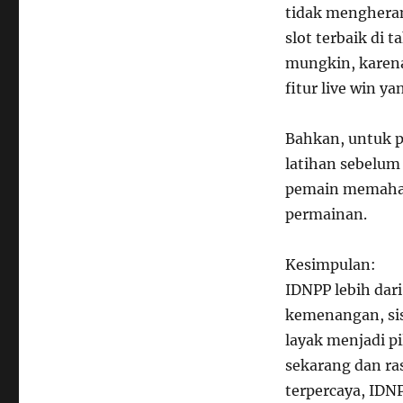
tidak mengheran
slot terbaik di
mungkin, karen
fitur live win y
Bahkan, untuk p
latihan sebelu
pemain memaham
permainan.
Kesimpulan:
IDNPP lebih dari
kemenangan, sis
layak menjadi p
sekarang dan ra
terpercaya, IDN