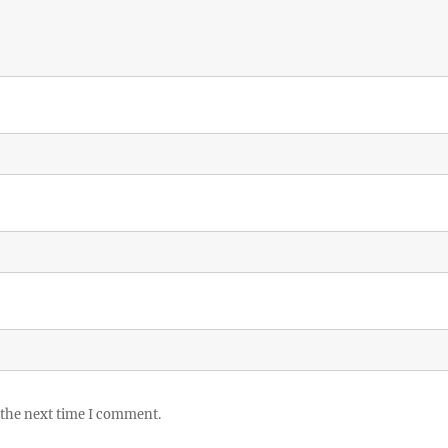
 the next time I comment.