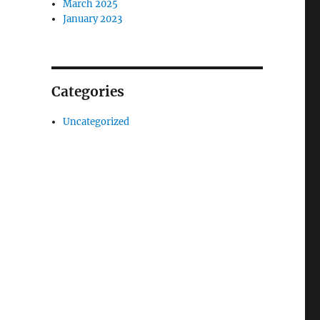
March 2025
January 2023
Categories
Uncategorized