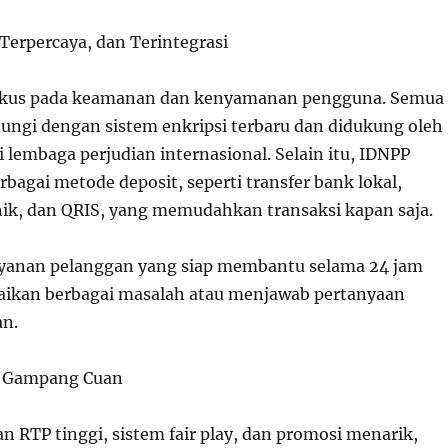
Terpercaya, dan Terintegrasi
okus pada keamanan dan kenyamanan pengguna. Semua
ndungi dengan sistem enkripsi terbaru dan didukung oleh
ri lembaga perjudian internasional. Selain itu, IDNPP
bagai metode deposit, seperti transfer bank lokal,
ik, dan QRIS, yang memudahkan transaksi kapan saja.
ayanan pelanggan yang siap membantu selama 24 jam
aikan berbagai masalah atau menjawab pertanyaan
an.
 Gampang Cuan
 RTP tinggi, sistem fair play, dan promosi menarik,