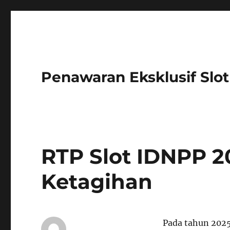
Penawaran Eksklusif Slo
RTP Slot IDNPP 2
Ketagihan
Pada tahun 2025