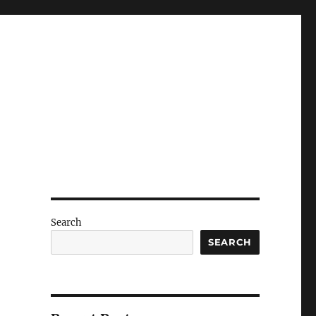
Search
SEARCH