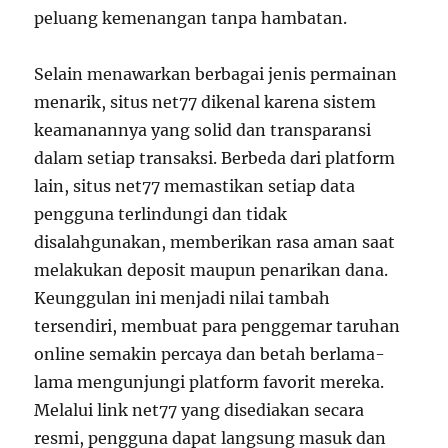
peluang kemenangan tanpa hambatan.
Selain menawarkan berbagai jenis permainan
menarik, situs net77 dikenal karena sistem
keamanannya yang solid dan transparansi
dalam setiap transaksi. Berbeda dari platform
lain, situs net77 memastikan setiap data
pengguna terlindungi dan tidak
disalahgunakan, memberikan rasa aman saat
melakukan deposit maupun penarikan dana.
Keunggulan ini menjadi nilai tambah
tersendiri, membuat para penggemar taruhan
online semakin percaya dan betah berlama-
lama mengunjungi platform favorit mereka.
Melalui link net77 yang disediakan secara
resmi, pengguna dapat langsung masuk dan