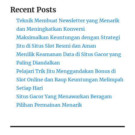
Batas
Recent Posts
Teknik Membuat Newsletter yang Menarik
dan Meningkatkan Konversi
Maksimalkan Keuntungan dengan Strategi
Jitu di Situs Slot Resmi dan Aman
Menilik Keamanan Data di Situs Gacor yang
Paling Diandalkan
Pelajari Trik Jitu Menggandakan Bonus di
Slot Online dan Raup Keuntungan Melimpah
Setiap Hari
Situs Gacor Yang Menawarkan Beragam
Pilihan Permainan Menarik