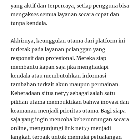
yang aktif dan terpercaya, setiap pengguna bisa
mengakses semua layanan secara cepat dan
tanpa kendala.
Akhirnya, keunggulan utama dari platform ini
terletak pada layanan pelanggan yang
responsif dan profesional. Mereka siap
membantu kapan saja jika menghadapi
kendala atau membutuhkan informasi
tambahan terkait akun maupun permainan.
Keberadaan situs net77 sebagai salah satu
pilihan utama membuktikan bahwa inovasi dan
keamanan menjadi prioritas utama. Bagi siapa
saja yang ingin mencoba keberuntungan secara
online, mengunjungi link net77 menjadi
langkah terbaik untuk memulai petualangan