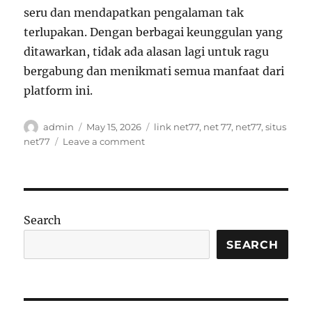
seru dan mendapatkan pengalaman tak
terlupakan. Dengan berbagai keunggulan yang
ditawarkan, tidak ada alasan lagi untuk ragu
bergabung dan menikmati semua manfaat dari
platform ini.
Author
Posted
Tags
admin
May 15, 2026
link net77
,
net 77
,
net77
,
situs
on
on
net77
Leave a comment
Nikmati
Slot
Gacor
dengan
RTP
Search
Tinggi
yang
SEARCH
Membuka
Kesempatan
Jackpot
Tanpa