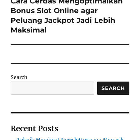
Cara Cerdas Mengoptimalkan
Next
post:
Bonus Slot Online agar
Peluang Jackpot Jadi Lebih
Maksimal
Search
SEARCH
Recent Posts
Teknik Membuat Newsletter yang Menarik