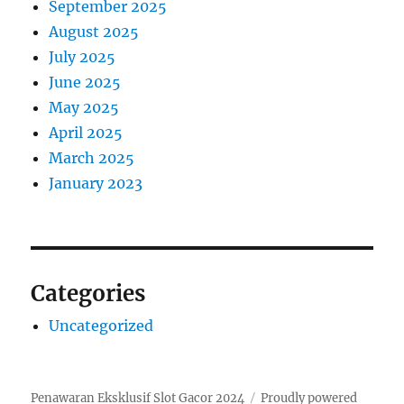
September 2025
August 2025
July 2025
June 2025
May 2025
April 2025
March 2025
January 2023
Categories
Uncategorized
Penawaran Eksklusif Slot Gacor 2024
Proudly powered