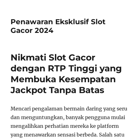
Penawaran Eksklusif Slot
Gacor 2024
Nikmati Slot Gacor
dengan RTP Tinggi yang
Membuka Kesempatan
Jackpot Tanpa Batas
Mencari pengalaman bermain daring yang seru
dan menguntungkan, banyak pengguna mulai
mengalihkan perhatian mereka ke platform
yang menawarkan sensasi berbeda. Salah satu