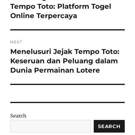
post:
Tempo Toto: Platform Togel
Online Terpercaya
NEXT
Menelusuri Jejak Tempo Toto:
Next
post:
Keseruan dan Peluang dalam
Dunia Permainan Lotere
Search
SEARCH