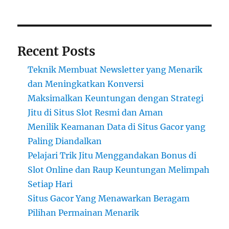
Recent Posts
Teknik Membuat Newsletter yang Menarik
dan Meningkatkan Konversi
Maksimalkan Keuntungan dengan Strategi
Jitu di Situs Slot Resmi dan Aman
Menilik Keamanan Data di Situs Gacor yang
Paling Diandalkan
Pelajari Trik Jitu Menggandakan Bonus di
Slot Online dan Raup Keuntungan Melimpah
Setiap Hari
Situs Gacor Yang Menawarkan Beragam
Pilihan Permainan Menarik