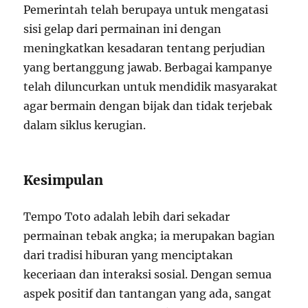
Pemerintah telah berupaya untuk mengatasi
sisi gelap dari permainan ini dengan
meningkatkan kesadaran tentang perjudian
yang bertanggung jawab. Berbagai kampanye
telah diluncurkan untuk mendidik masyarakat
agar bermain dengan bijak dan tidak terjebak
dalam siklus kerugian.
Kesimpulan
Tempo Toto adalah lebih dari sekadar
permainan tebak angka; ia merupakan bagian
dari tradisi hiburan yang menciptakan
keceriaan dan interaksi sosial. Dengan semua
aspek positif dan tantangan yang ada, sangat