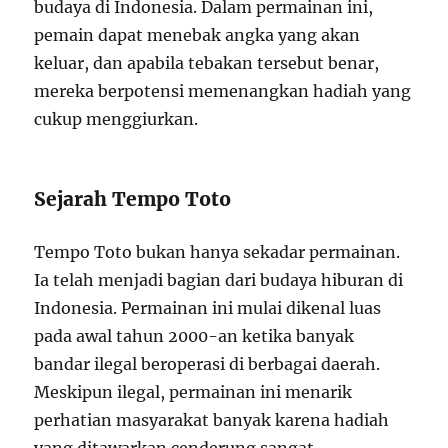
budaya di Indonesia. Dalam permainan ini,
pemain dapat menebak angka yang akan
keluar, dan apabila tebakan tersebut benar,
mereka berpotensi memenangkan hadiah yang
cukup menggiurkan.
Sejarah Tempo Toto
Tempo Toto bukan hanya sekadar permainan.
Ia telah menjadi bagian dari budaya hiburan di
Indonesia. Permainan ini mulai dikenal luas
pada awal tahun 2000-an ketika banyak
bandar ilegal beroperasi di berbagai daerah.
Meskipun ilegal, permainan ini menarik
perhatian masyarakat banyak karena hadiah