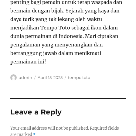
penting bagi pemain untuk tetap waspada dan
bermain dengan bijak. Sejarah yang kaya dan
daya tarik yang tak lekang oleh waktu
menjadikan Tempo Toto sebagai ikon dalam
dunia permainan di Indonesia. Mari ciptakan
pengalaman yang menyenangkan dan
bertanggung jawab dalam menikmati
permainan ini!
Author
Posted
Tags
admin
April 15, 2025
tempo toto
on
Leave a Reply
Your email address will not be published.
Required fields
are marked
*