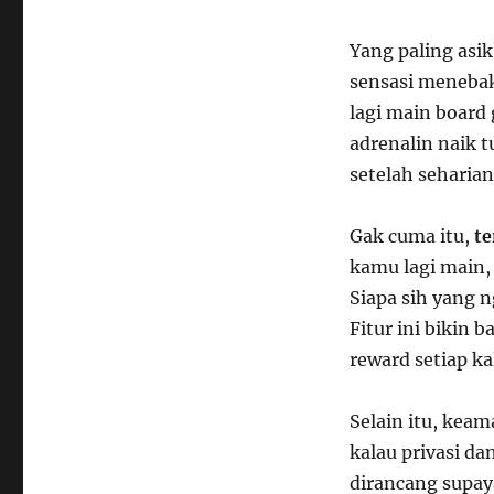
Tempatnya
Yang paling asi
sensasi menebak,
lagi main board 
adrenalin naik t
setelah seharian
Gak cuma itu,
t
kamu lagi main,
Siapa sih yang 
Fitur ini bikin 
reward setiap ka
Selain itu, kea
kalau privasi d
dirancang supaya