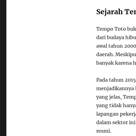
Sejarah T
Tempo Toto buka
dari budaya hibu
awal tahun 2000-
daerah. Meskipu
banyak karena h
Pada tahun 2015,
menjadikannya l
yang jelas, Tem
yang tidak hany
lapangan pekerja
dalam sektor in
resmi.