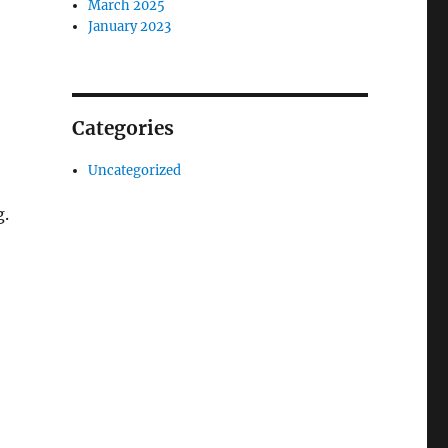
March 2025
January 2023
Categories
Uncategorized
g.