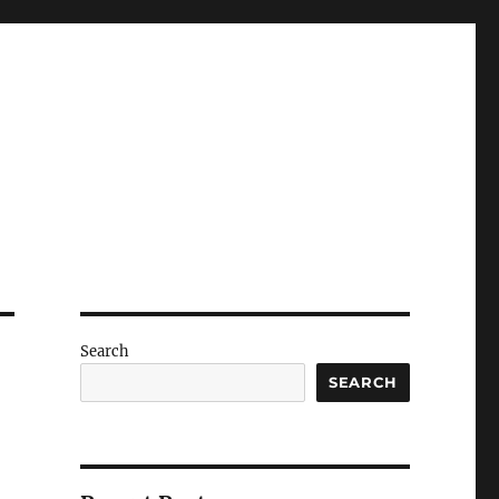
Search
SEARCH