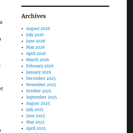
Archives
a
August 2026
July 2026
n
June 2026
May 2026
April 2026
March 2026
,
February 2026
January 2026
December 2025
November 2025
et
October 2025
September 2025
August 2025
July 2025
June 2025
May 2025
April 2025
u