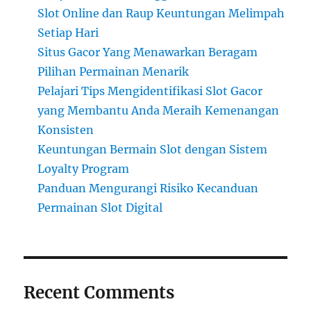
Slot Online dan Raup Keuntungan Melimpah
Setiap Hari
Situs Gacor Yang Menawarkan Beragam
Pilihan Permainan Menarik
Pelajari Tips Mengidentifikasi Slot Gacor
yang Membantu Anda Meraih Kemenangan
Konsisten
Keuntungan Bermain Slot dengan Sistem
Loyalty Program
Panduan Mengurangi Risiko Kecanduan
Permainan Slot Digital
Recent Comments