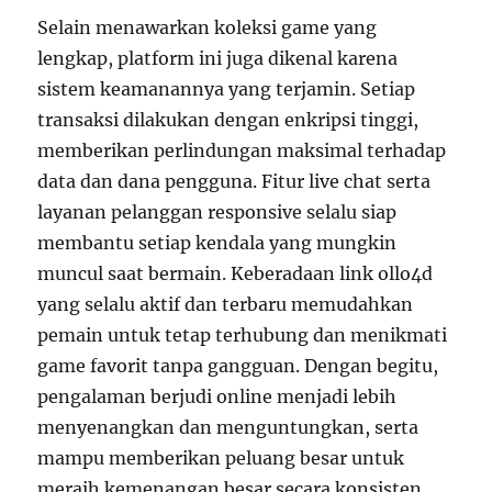
Selain menawarkan koleksi game yang
lengkap, platform ini juga dikenal karena
sistem keamanannya yang terjamin. Setiap
transaksi dilakukan dengan enkripsi tinggi,
memberikan perlindungan maksimal terhadap
data dan dana pengguna. Fitur live chat serta
layanan pelanggan responsive selalu siap
membantu setiap kendala yang mungkin
muncul saat bermain. Keberadaan link ollo4d
yang selalu aktif dan terbaru memudahkan
pemain untuk tetap terhubung dan menikmati
game favorit tanpa gangguan. Dengan begitu,
pengalaman berjudi online menjadi lebih
menyenangkan dan menguntungkan, serta
mampu memberikan peluang besar untuk
meraih kemenangan besar secara konsisten.