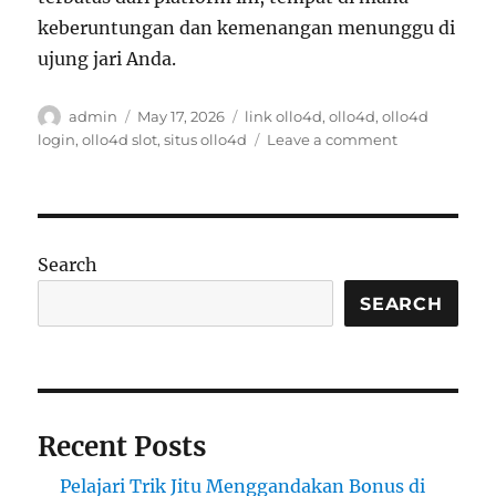
keberuntungan dan kemenangan menunggu di
ujung jari Anda.
Author
Posted
Tags
admin
May 17, 2026
link ollo4d
,
ollo4d
,
ollo4d
on
on
login
,
ollo4d slot
,
situs ollo4d
Leave a comment
Cara
Cerdas
Mengoptima
Bonus
Slot
Search
Online
agar
SEARCH
Peluang
Jackpot
Jadi
Lebih
Maksimal
Recent Posts
Pelajari Trik Jitu Menggandakan Bonus di