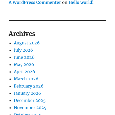
A WordPress Commenter
on
Hello world!
Archives
August 2026
July 2026
June 2026
May 2026
April 2026
March 2026
February 2026
January 2026
December 2025
November 2025
October 2025