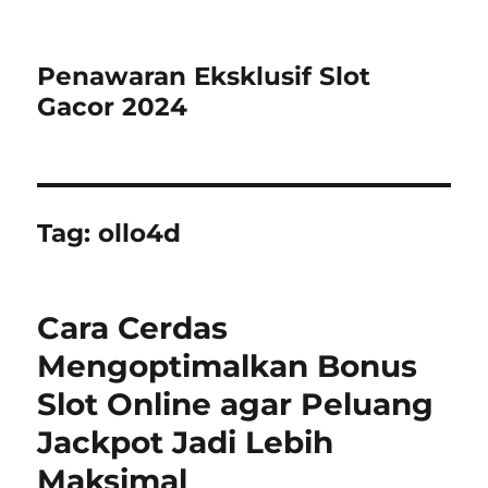
Penawaran Eksklusif Slot
Gacor 2024
Tag:
ollo4d
Cara Cerdas
Mengoptimalkan Bonus
Slot Online agar Peluang
Jackpot Jadi Lebih
Maksimal