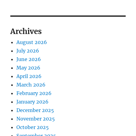
Archives
August 2026
July 2026
June 2026
May 2026
April 2026
March 2026
February 2026
January 2026
December 2025
November 2025
October 2025
September 2025