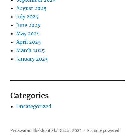
August 2025
July 2025
June 2025
May 2025
April 2025
March 2025
January 2023
Categories
Uncategorized
Penawaran Eksklusif Slot Gacor 2024
Proudly powered