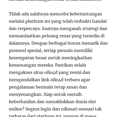
Tidak ada salahnya mencoba keberuntungan
melalui platform ini yang telah terbukti handal
dan terpercaya. Saatnya mengasah strategi dan
memanfaatkan peluang emas yang tersedia di
dalamnya. Dengan berbagai bonus menarik dan
promosi spesial, setiap pemain memiliki
kesempatan besar untuk meningkatkan
kemenangan mereka. Pastikan selalu
mengakses situs ollo4d yang resmi dan
mengandalkan link ollo4d terbaru agar
pengalaman bermain tetap aman dan
menyenangkan. Siap untuk meraih
keberhasilan dan menaklukkan dunia slot
online? Segera login dan nikmati sensasi tak
terbatas dari platform ini, tempat di mana