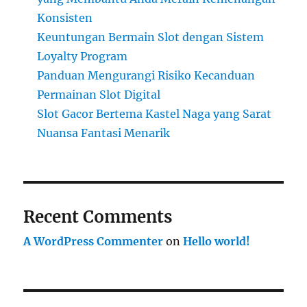
Konsisten
Keuntungan Bermain Slot dengan Sistem
Loyalty Program
Panduan Mengurangi Risiko Kecanduan
Permainan Slot Digital
Slot Gacor Bertema Kastel Naga yang Sarat
Nuansa Fantasi Menarik
Recent Comments
A WordPress Commenter
on
Hello world!