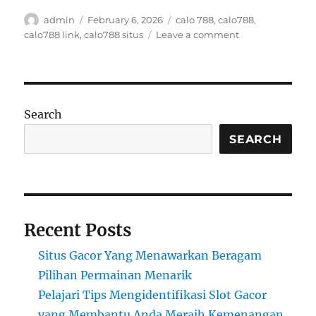
Author
Posted
Tags
admin
February 6, 2026
calo 788
,
calo788
,
on
on
calo788 link
,
calo788 situs
Leave a comment
Cara
Efisien
Bermain
Slot
Gacor
Search
Tanpa
Boros
SEARCH
Modal
Recent Posts
Situs Gacor Yang Menawarkan Beragam
Pilihan Permainan Menarik
Pelajari Tips Mengidentifikasi Slot Gacor
yang Membantu Anda Meraih Kemenangan