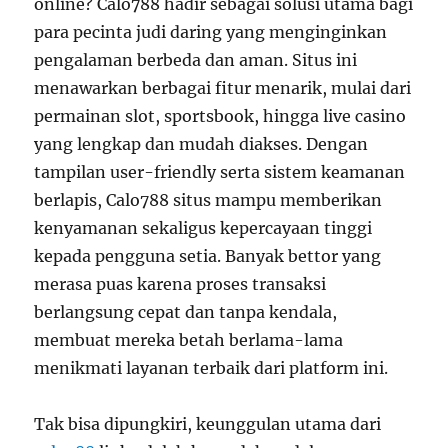
online? Calo788 hadir sebagai solusi utama bagi
para pecinta judi daring yang menginginkan
pengalaman berbeda dan aman. Situs ini
menawarkan berbagai fitur menarik, mulai dari
permainan slot, sportsbook, hingga live casino
yang lengkap dan mudah diakses. Dengan
tampilan user-friendly serta sistem keamanan
berlapis, Calo788 situs mampu memberikan
kenyamanan sekaligus kepercayaan tinggi
kepada pengguna setia. Banyak bettor yang
merasa puas karena proses transaksi
berlangsung cepat dan tanpa kendala,
membuat mereka betah berlama-lama
menikmati layanan terbaik dari platform ini.
Tak bisa dipungkiri, keunggulan utama dari